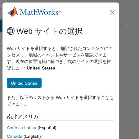
コンテンツへスキップ
MATLAB
Answers
B Answers
File Exchange
Cody
AI Chat Playground
ディス
Web サイトの選択
Web サイトを選択すると、翻訳されたコンテンツにア
クセスし、地域のイベントやサービスを確認できま
Undefined
す。現在の位置情報に基づき、次のサイトの選択を推
奨します:
United States
function
'bufferm'
United States
for input
arguments
また、以下のリストから Web サイトを選択することも
できます。
of type
'double'.?
南北アメリカ
América Latina
(Español)
Faez
Canada
(English)