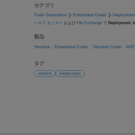
カテゴリ
Code Generation
Embedded Coder
Deployment
ヘルプ センター
および
File Exchange
で
Deployment, I
製品
Simulink
Embedded Coder
Simulink Coder
MAT
タグ
simulink
matlab coder
参考