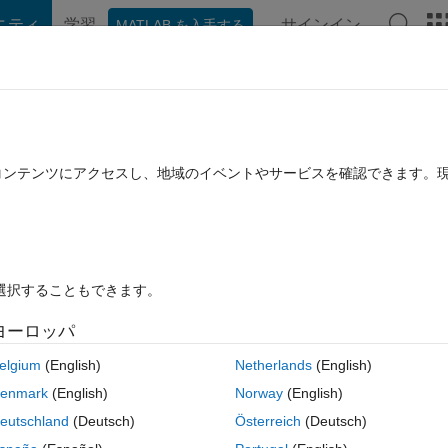
ニティ
学習
サインイン
MATLAB を入手する
hat Playground
ディスカッション
コンテスト
ブログ
投稿
B に関する FAQ
その他
uilding a code
たコンテンツにアクセスし、地域のイベントやサービスを確認できます。
 回答
14 ビュー (30 日間)
を選択することもできます。
ヨーロッパ
0 投票
elgium
(English)
Netherlands
(English)
e Top model consists of reference models. When i tried first time with th
enmark
(English)
Norway
(English)
he make file. I tried to move my model to D: folder and issue was not 
eutschland
(Deutsch)
Österreich
(Deutsch)
new.mex32 file. It compiled the first ref model w/o any issues but the sec