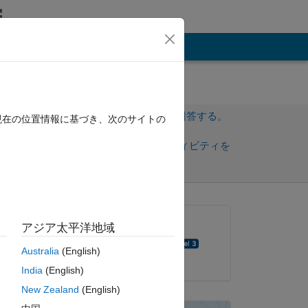
その他
サインインしてこの質問に回答する。
現在の位置情報に基づき、次のサイトの
共
サインインしてアクティビティを
有
フォロー
質問済み:
アジア太平洋地域
Purushottama Rao
Australia
(English)
2017 年 5 月 26 日
e 
India
(English)
New Zealand
(English)
ond 