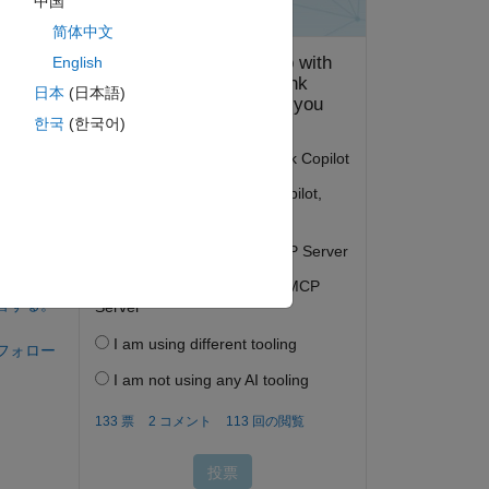
中国
 
简体中文
C 
English
日本
(日本語)
한국
(한국어)
答する。
フォロー