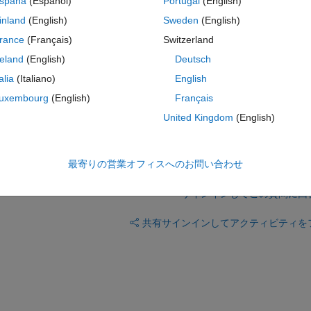
spaña
(Español)
Portugal
(English)
e executing tlc_new.mex32 file. I tried once again by restarting the PC
file tree is correct and all make files and tlc files are correct too).
inland
(English)
Sweden
(English)
nce again and it said there were no compilers. I had a restart of my P
rance
(Français)
Switzerland
reland
(English)
Deutsch
ehavior with code generation? Is there anything i should lookout every 
talia
(Italiano)
English
uxembourg
(English)
Français
United Kingdom
(English)
最寄りの営業オフィスへのお問い合わせ
サインインしてこの質問に回
共有
サインインしてアクティビティを