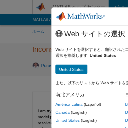
コンテンツへスキップ
MATLAB ヘルプ センター
コミュ
MATLAB Answers
File Exchange
Cody
AI C
ホーム
質問する
回答
閲覧
MATLA
Web サイトの選択
Inconsistency problem while b
Web サイトを選択すると、翻訳され
選択を推奨します:
United States
Purushottama Rao
2017 5 月 26
0
United States
また、以下のリストから Web サイト
南北アメリカ
América Latina
(Español)
B
I am trying to build a model with ccts Compiler. Th
Canada
(English)
D
model placed on the desktop, i had an issue with t
United States
(English)
D
resolved.But then i had a different issue with tlc_