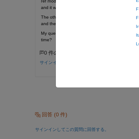
E
ref model encountered an out of memory issue whil
and it worked and the code was ready (therefore the 
F
The other morning, i wished to generate the code o
F
and the compilers were reappearing.
I
My question here is why there is an inconsistent b
I
time?
L
0 件のコメント
サインインしてコメントする。
回答 (0 件)
サインインしてこの質問に回答する。