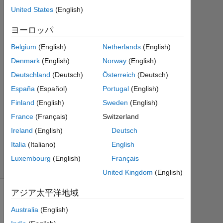
United States
(English)
答
ヨーロッパ
回
答
Belgium
(English)
Netherlands
(English)
採
Denmark
(English)
Norway
(English)
用
Deutschland
(Deutsch)
Österreich
(Deutsch)
済
み
España
(Español)
Portugal
(English)
13
Finland
(English)
Sweden
(English)
ビ
France
(Français)
Switzerland
ュ
Ireland
(English)
Deutsch
ー
(30
Italia
(Italiano)
English
日
Luxembourg
(English)
Français
間)
United Kingdom
(English)
アジア太平洋地域
Australia
(English)