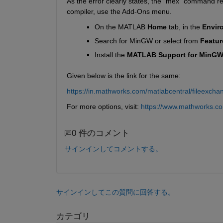
As the error clearly states, the "mex" command re
compiler, use the Add-Ons menu.
On the MATLAB
Home
tab, in the
Envir
Search for MinGW or select from
Featur
Install the 
MATLAB Support for MinGW-
Given below is the link for the same:
https://in.mathworks.com/matlabcentral/fileexch
For more options, visit: 
https://www.mathworks.co
0 件のコメント
サインインしてコメントする。
サインインしてこの質問に回答する。
カテゴリ