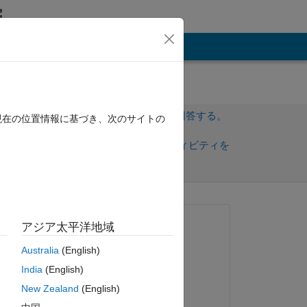
その他
サインインしてこの質問に回答する。
現在の位置情報に基づき、次のサイトの
共
サインインしてアクティビティを
有
フォロー
質問済み:
アジア太平洋地域
Asim Muhammad
Australia
(English)
2016 年 8 月 29 日
 
India
(English)
回答済み:
New Zealand
(English)
Yash