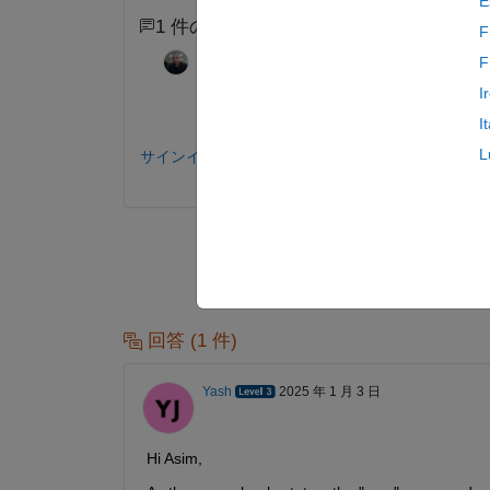
E
1 件のコメント
F
Azzi Abdelmalek
2016 年 8 月 29 日
F
I
And What is your problem?
I
L
サインインしてコメントする。
回答 (1 件)
Yash
2025 年 1 月 3 日
Hi Asim,