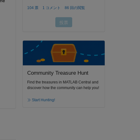
he 
Community Treasure Hunt
Find the treasures in MATLAB Central and
discover how the community can help you!
Start Hunting!