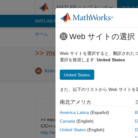
コンテンツへスキップ
MATLAB ヘルプ センター
コミュ
MATLAB Answers
File Exchange
Cody
AI C
ホーム
質問する
回答
閲覧
MATLA
Web サイトの選択
>> mex -setup
Web サイトを選択すると、翻訳され
選択を推奨します:
United States
2
Asim Muhammad
2016 8 月 29
1 回答
United States
また、以下のリストから Web サイト
南北アメリカ
América Latina
(Español)
B
>> mex -setup Error using mex No supported compi
Canada
(English)
D
C/C++ compiler; see Install MinGW-w64 Compiler. 
United States
(English)
D
http://www.mathworks.com/support/compilers/R20