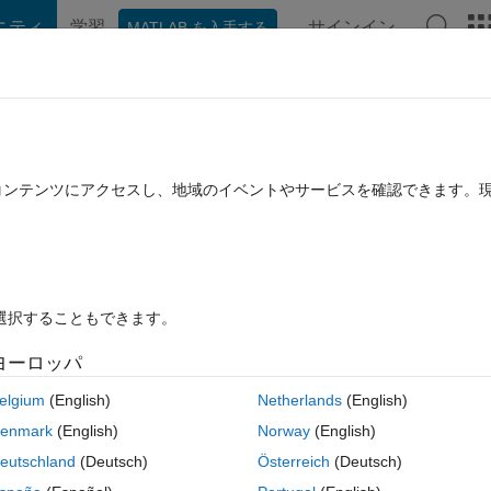
ニティ
学習
サインイン
MATLAB を入手する
hat Playground
ディスカッション
コンテスト
ブログ
投稿
B に関する FAQ
その他
たコンテンツにアクセスし、地域のイベントやサービスを確認できます。
025 1 月 3 に更新
32 ビュー (30 日間)
を選択することもできます。
ヨーロッパ
0 投票
elgium
(English)
Netherlands
(English)
ler or SDK was found. You can install the freely available MinGW-w64
enmark
(English)
Norway
(English)
For more options, visit
eutschland
(Deutsch)
Österreich
(Deutsch)
16a/win64.html
.