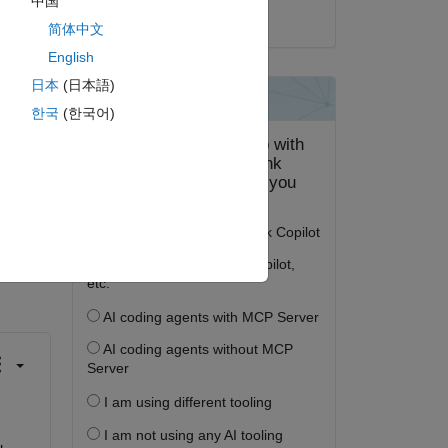
中国
2025 年 1 月 3 日
简体中文
English
日本
(日本語)
한국
(한국어)
答する。
フォロー