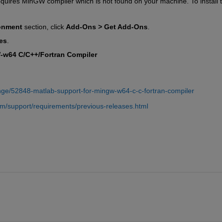
quires MinGW compiler which is not found on your machine. To install t
onment
section, click
Add-Ons > Get Add-Ons
.
es
.
w64 C/C++/Fortran Compiler
ange/52848-matlab-support-for-mingw-w64-c-c-fortran-compiler
m/support/requirements/previous-releases.html