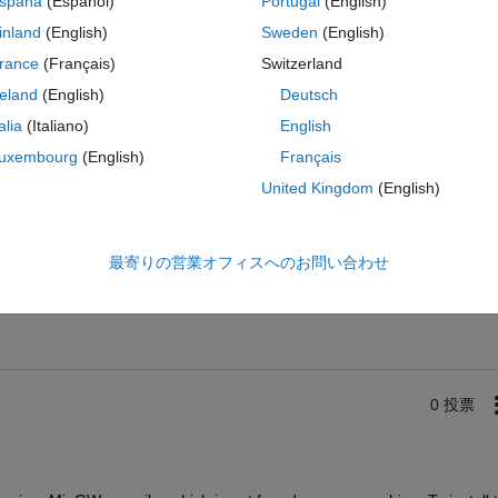
spaña
(Español)
Portugal
(English)
inland
(English)
Sweden
(English)
rance
(Français)
Switzerland
reland
(English)
Deutsch
talia
(Italiano)
English
uxembourg
(English)
Français
United Kingdom
(English)
サインインしてこの質問に回
最寄りの営業オフィスへのお問い合わせ
共有
サインインしてアクティビティを
0 投票