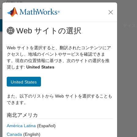
コンテンツへスキップ
MATLAB
Answers
B Answers
File Exchange
Cody
AI Chat Playground
ディス
Web サイトの選択
Web サイトを選択すると、翻訳されたコンテンツにア
クセスし、地域のイベントやサービスを確認できま
Sampling
す。現在の位置情報に基づき、次のサイトの選択を推
奨します:
United States
according
to
United States
difference
in
また、以下のリストから Web サイトを選択することも
できます。
function
value
南北アメリカ
América Latina
(Español)
Sepp
Canada
(English)