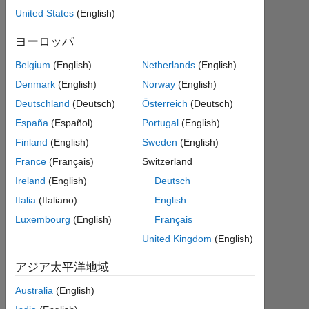
Brad
United States
(English)
2016
ヨーロッパ
3 月
Belgium
(English)
Netherlands
(English)
25
1
Denmark
(English)
Norway
(English)
回
Deutschland
(Deutsch)
Österreich
(Deutsch)
答
España
(Español)
Portugal
(English)
Finland
(English)
Sweden
(English)
回
答
France
(Français)
Switzerland
採
Ireland
(English)
Deutsch
用
Italia
(Italiano)
English
済
Luxembourg
(English)
Français
み
United Kingdom
(English)
2016
アジア太平洋地域
3 月
25
Australia
(English)
に更