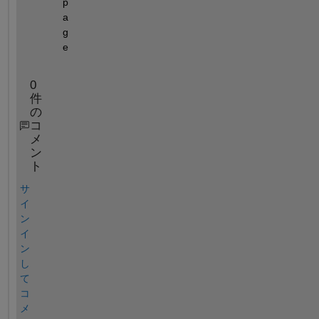
p
a
g
e
0
件
の
コ
メ
ン
ト
サ
イ
ン
イ
ン
し
て
コ
メ