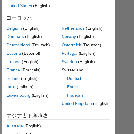
2
United States
(English)
回
答
ヨーロッパ
Belgium
(English)
Netherlands
(English)
2016
3 月
Denmark
(English)
Norway
(English)
9 に
Deutschland
(Deutsch)
Österreich
(Deutsch)
更新
España
(Español)
Portugal
(English)
7
ビ
Finland
(English)
Sweden
(English)
ュ
France
(Français)
Switzerland
ー
Ireland
(English)
Deutsch
(30
Italia
(Italiano)
English
日
間)
Luxembourg
(English)
Français
United Kingdom
(English)
アジア太平洋地域
Australia
(English)