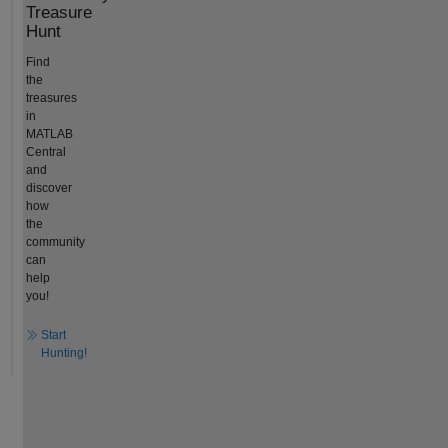
Treasure
Hunt
Find
the
treasures
in
MATLAB
Central
and
discover
how
the
community
can
help
you!
Start
Hunting!