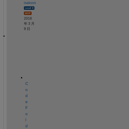
isakson
2016
年 3 月
9 日
S
e
e
C
o
d
e 
F
o
l
d