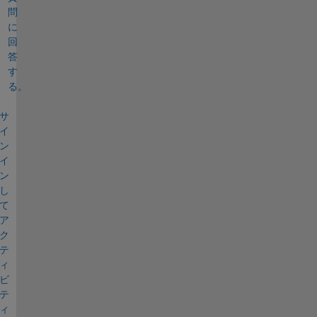
問
に
回
答
す
る。
サ
イ
ン
イ
ン
し
て
ア
ク
テ
ィ
ビ
テ
ィ