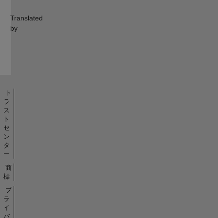
Translated
by
ト
ラ
ス
ト
セ
ン
タ
ー
商
標
プ
ラ
イ
バ