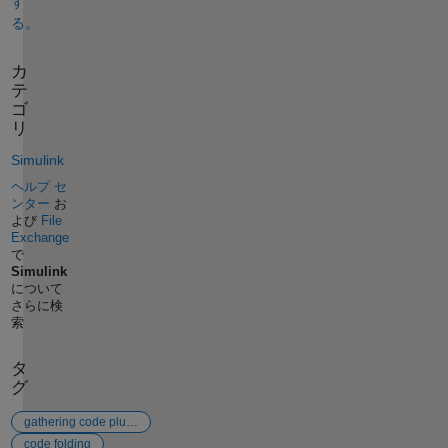
す
る。
カ
テ
ゴ
リ
Simulink
ヘルプ セ
ンター
お
よび
File
Exchange
で
Simulink
について
さらに検
索
タ
グ
gathering code plus function better view
code folding