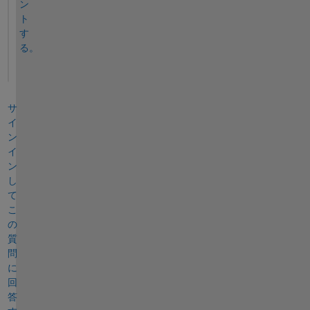
ン
ト
す
る。
サ
イ
ン
イ
ン
し
て
こ
の
質
問
に
回
答