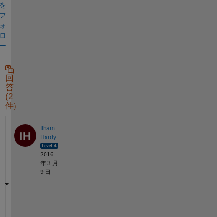
を
フ
ォ
ロ
ー
回
答
(2
件)
Ilham
Hardy
2016
年 3 月
9 日