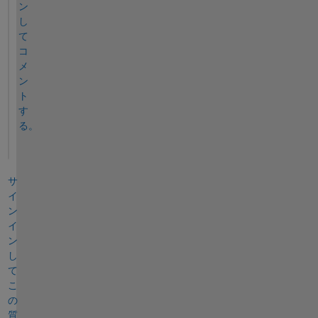
ン
し
て
コ
メ
ン
ト
す
る。
サ
イ
ン
イ
ン
し
て
こ
の
質