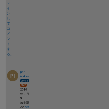
ン
イ
ン
し
て
コ
メ
ン
ト
す
る。
per
isakson
2016
年 3 月
9 日
編集済
み:
per