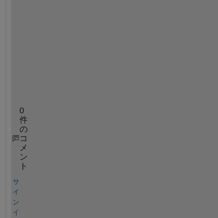
t
h
e
r 
w
a
y
s
?
0
件
の
コ
メ
ン
ト
サ
イ
ン
イ