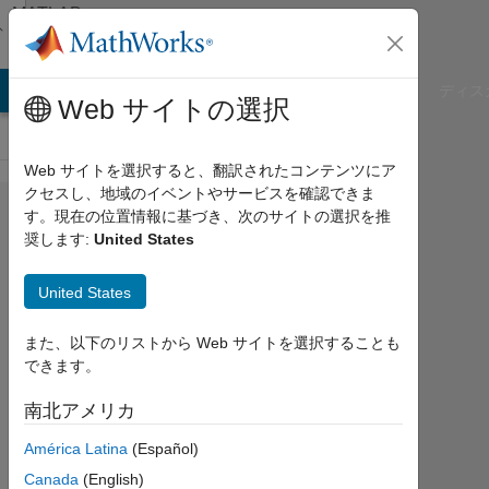
コンテンツへスキップ
MATLAB
Answers
B Answers
File Exchange
Cody
AI Chat Playground
ディス
Web サイトの選択
Web サイトを選択すると、翻訳されたコンテンツにア
クセスし、地域のイベントやサービスを確認できま
How
す。現在の位置情報に基づき、次のサイトの選択を推
奨します:
United States
to
gather
United States
code
また、以下のリストから Web サイトを選択することも
できます。
andrea
vironda
南北アメリカ
2016
3 月
América Latina
(Español)
9
Canada
(English)