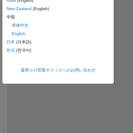
India
(English)
New Zealand
(English)
中国
简体中文
English
日本
(日本語)
한국
(한국어)
h
e
最寄りの営業オフィスへのお問い合わせ
l
l
o 
i 
w
o
u
l
d 
t