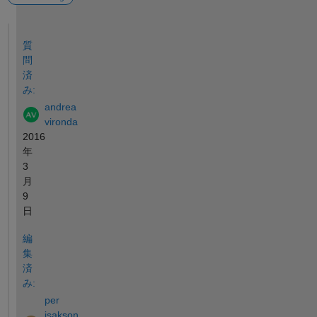
参考
質
問
済
み:
andrea
vironda
2016
年
3
月
9
日
編
集
済
み:
per
isakson