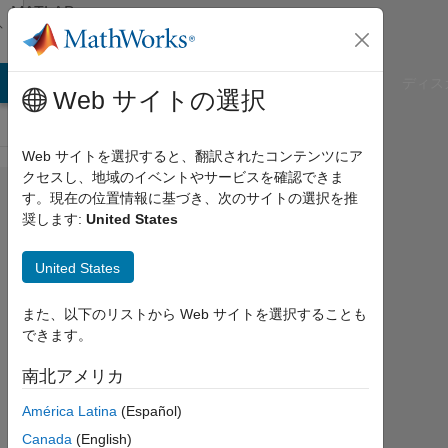
コンテンツへスキップ
MATLAB
Answers
B Answers
File Exchange
Cody
AI Chat Playground
ディス
Web サイトの選択
Web サイトを選択すると、翻訳されたコンテンツにア
クセスし、地域のイベントやサービスを確認できま
How to
す。現在の位置情報に基づき、次のサイトの選択を推
奨します:
United States
approach
iterative
United States
data
reading?
また、以下のリストから Web サイトを選択することも
できます。
Eric
南北アメリカ
2026
América Latina
(Español)
4 月
Canada
(English)
3