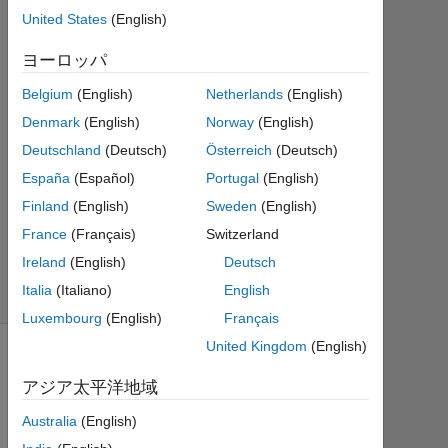
回
United States
(English)
答
ヨーロッパ
2026
Belgium
(English)
Netherlands
(English)
4 月
7 に
Denmark
(English)
Norway
(English)
更新
Deutschland
(Deutsch)
Österreich
(Deutsch)
16
España
(Español)
Portugal
(English)
ビ
Finland
(English)
Sweden
(English)
ュ
ー
France
(Français)
Switzerland
(30
Ireland
(English)
Deutsch
日
Italia
(Italiano)
English
間)
Luxembourg
(English)
Français
United Kingdom
(English)
アジア太平洋地域
Australia
(English)