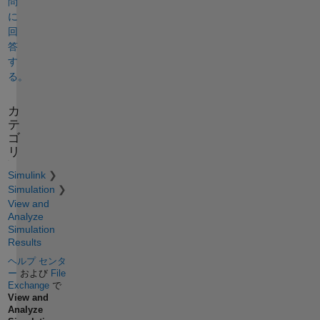
問
に
回
答
す
る。
カ
テ
ゴ
リ
Simulink
Simulation
View and
Analyze
Simulation
Results
ヘルプ センタ
ー
および
File
Exchange
で
View and
Analyze