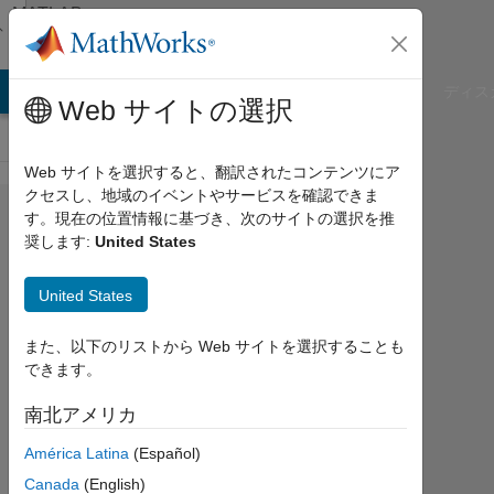
コンテンツへスキップ
MATLAB
Answers
B Answers
File Exchange
Cody
AI Chat Playground
ディス
Web サイトの選択
Web サイトを選択すると、翻訳されたコンテンツにア
クセスし、地域のイベントやサービスを確認できま
コ
す。現在の位置情報に基づき、次のサイトの選択を推
奨します:
United States
マ
ン
United States
ド
ウ
また、以下のリストから Web サイトを選択することも
できます。
ィ
ン
南北アメリカ
ド
América Latina
(Español)
ウ
Canada
(English)