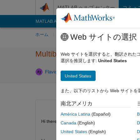
コンテンツへスキップ
MATLAB ヘルプ センター
コミュ
MATLAB Answers
File Exchange
Cody
AI C
ホーム
質問する
回答
閲覧
MATLA
Web サイトの選択
Multibody visualization when 
Web サイトを選択すると、翻訳され
選択を推奨します:
United States
Flavio Luiz Puhl Jr
2024 9 月 13
1 回答
United States
また、以下のリストから Web サイト
南北アメリカ
América Latina
(Español)
B
Hi there,
Canada
(English)
D
United States
(English)
D