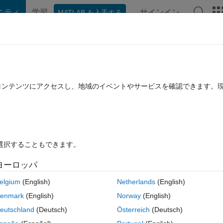
ニティ
学習
サインイン
MATLAB を入手する
hat Playground
ディスカッション
コンテスト
ブログ
投稿
B に関する FAQ
その他
using test harness
たコンテンツにアクセスし、地域のイベントやサービスを確認できます。
回答採用済み
2024 9 月 17 に更新
21 ビュー (30 日間)
を選択することもできます。
ヨーロッパ
0 投票
elgium
(English)
Netherlands
(English)
enmark
(English)
Norway
(English)
eutschland
(Deutsch)
Österreich
(Deutsch)