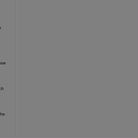
 
use 
h 
he 