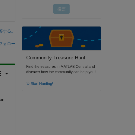
答する。
フォロー
Community Treasure Hunt
Find the treasures in MATLAB Central and
discover how the community can help you!
Start Hunting!
en 