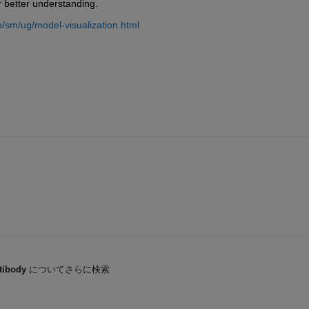
r better understanding.
sm/ug/model-visualization.html
tibody
についてさらに検索