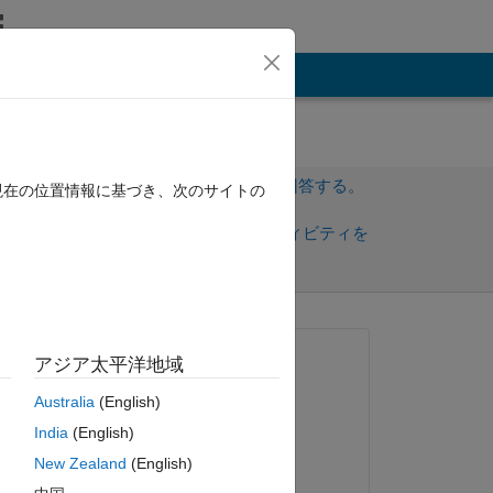
その他
サインインしてこの質問に回答する。
現在の位置情報に基づき、次のサイトの
共
サインインしてアクティビティを
有
フォロー
質問済み:
アジア太平洋地域
Flavio Luiz Puhl Jr
Australia
(English)
2024 年 9 月 13 日
India
(English)
編集済み:
New Zealand
(English)
akshatsood