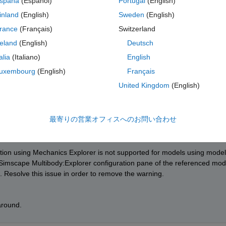
spaña
(Español)
Portugal
(English)
have some simscape components, a multibody component and simulink 
inland
(English)
Sweden
(English)
mposer level.   But I created a test harness to support the test scenario
rance
(Français)
Switzerland
ness, the multibody visualization does not works. 
reland
(English)
Deutsch
talia
(Italiano)
English
uxembourg
(English)
Français
United Kingdom
(English)
最寄りの営業オフィスへのお問い合わせ
tion using Mechanics Explorer is not supported for models using model 
e Simscape Multibody:Explorer configuration pane of the referenced mode
Resolve this issue in order to remove the warning.
around.  