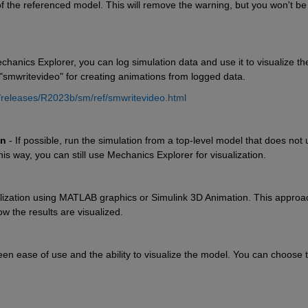
 the referenced model. This will remove the warning, but you won't be 
echanics Explorer, you can log simulation data and use it to visualize the
 "smwritevideo" for creating animations from logged data.
releases/R2023b/sm/ref/smwritevideo.html
on
 - If possible, run the simulation from a top-level model that does not 
s way, you can still use Mechanics Explorer for visualization.
lization using MATLAB graphics or Simulink 3D Animation. This approac
ow the results are visualized.
 ease of use and the ability to visualize the model. You can choose t