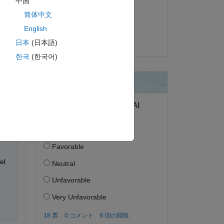
中国
2024 年 9 月 17 日
简体中文
s 
採用済み:
English
akshatsood
日本
(日本語)
한국
(한국어)
l 