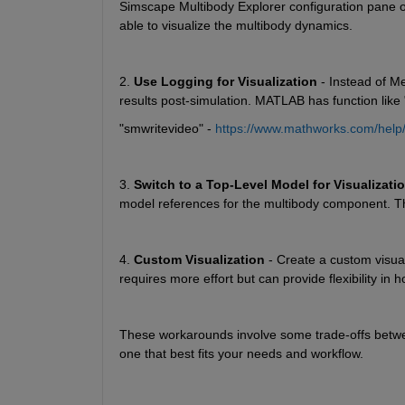
Simscape Multibody Explorer configuration pane of
able to visualize the multibody dynamics.
2. 
Use Logging for Visualization
 - Instead of M
results post-simulation. MATLAB has function like
"smwritevideo" - 
https://www.mathworks.com/help/
3. 
Switch to a Top-Level Model for Visualizati
model references for the multibody component. Thi
4. 
Custom Visualization
 - Create a custom visua
requires more effort but can provide flexibility in h
These workarounds involve some trade-offs between
one that best fits your needs and workflow. 