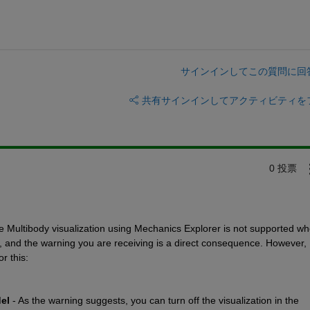
サインインしてこの質問に回
共有
サインインしてアクティビティを
0 投票
 Multibody visualization using Mechanics Explorer is not supported wh
, and the warning you are receiving is a direct consequence. However, 
r this:
el
 - As the warning suggests, you can turn off the visualization in the 