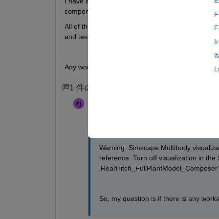
E
I have a plan model (on system composer) with 
component (which is the controller loop).
F
All of this works perfectly when I ran on system co
F
and test case as well.  I this format, with test har
I
I
Any workaround for this?
L
1 件のコメント
Flavio Luiz Puhl Jr
2024 年 9 月 17 日
For more clarification, this is the issue:
Warning: Simscape Multibody visualiza
reference. Turn off visualization in th
'RearHitch_FullPlantModel_Composer'. 
So, my question is if there is any work