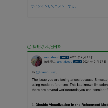
サインインしてコメントする。
採用された回答
akshatsood
2024 年 9 月 17 日
編集済み:
akshatsood
2024 年 9 月 17 日
Hi 
@Flávio Luiz
,
The issue you are facing arises because Simscape
using model references. This is a known limitation
there are several workarounds you can consider fo
1. 
Disable Visualization in the Referenced Mod