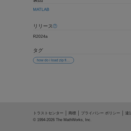
MATLAB
リリース
R2024a
タグ
how do i load zip file in matlab code?
参考
トラストセンター
商標
プライバシー ポリシー
違
© 1994-2026 The MathWorks, Inc.