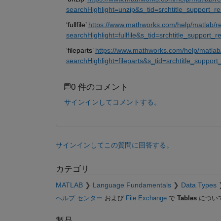
searchHighlight=unzip&s_tid=srchtitle_support_r
‘fullfile’ 
https://www.mathworks.com/help/matlab/ref/
searchHighlight=fullfile&s_tid=srchtitle_support_res
‘fileparts’ 
https://www.mathworks.com/help/matlab/r
searchHighlight=fileparts&s_tid=srchtitle_support_
0 件のコメント
サインインしてコメントする。
サインインしてこの質問に回答する。
カテゴリ
MATLAB
Language Fundamentals
Data Types
ヘルプ センター
および
File Exchange
で
Tables
につい
製品