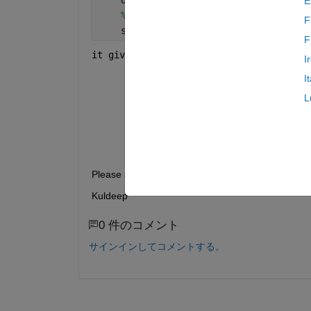
E
% Load and preprocess the data
F
    source = loadProduct(file); 
% Defi
F
it gives following errors
I
I
>> SAR_preprocessing
c:\sar\S1A_IW_GRDH_1SDV_20240823T0055
L
Error 
in SAR_preprocessing>main (line
        source = loadProduct(file); 
%
Unrecognized 
function or variable 'lo
Please suggest me how to load zip file for further
Kuldeep
0 件のコメント
サインインしてコメントする。