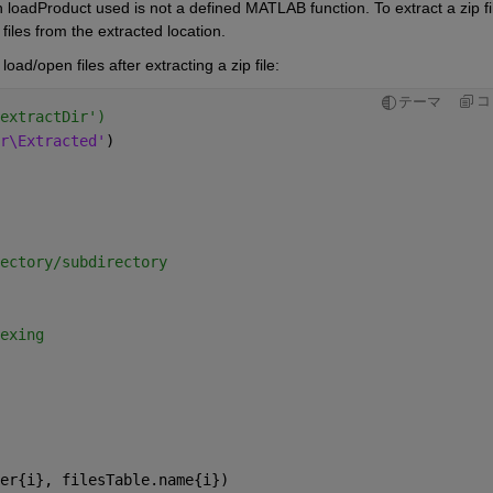
loadProduct used is not a defined MATLAB function. To extract a zip fil
files from the extracted location.
ad/open files after extracting a zip file:
コ
テーマ
extractDir')
r\Extracted'
)
ectory/subdirectory 
exing
er{i}, filesTable.name{i})