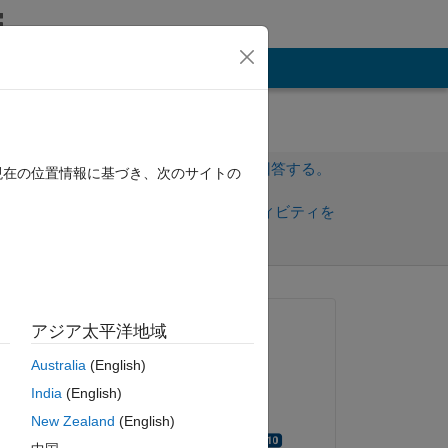
その他
サインインしてこの質問に回答する。
現在の位置情報に基づき、次のサイトの
共
サインインしてアクティビティを
有
フォロー
質問済み:
アジア太平洋地域
kuldeep
Australia
(English)
2024 年 9 月 12 日
ピー
India
(English)
編集済み:
New Zealand
(English)
Walter Roberson