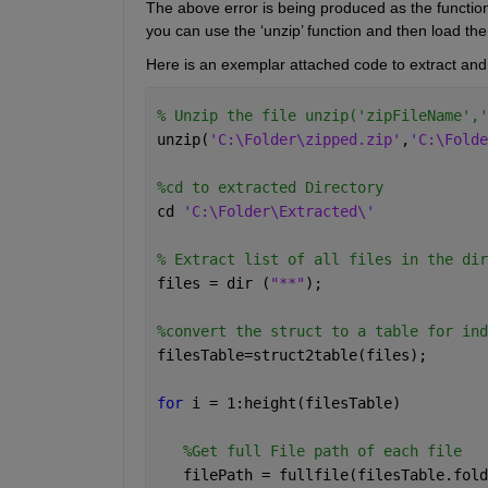
The above error is being produced as the function 
you can use the ‘unzip’ function and then load the 
Here is an exemplar attached code to extract and lo
% Unzip the file unzip('zipFileName','
unzip(
'C:\Folder\zipped.zip'
,
'C:\Folde
%cd to extracted Directory
cd 
'C:\Folder\Extracted\'
% Extract list of all files in the dir
files = dir (
"**"
);
%convert the struct to a table for ind
filesTable=struct2table(files);
for 
i = 1:height(filesTable)
%Get full File path of each file
   filePath = fullfile(filesTable.fold