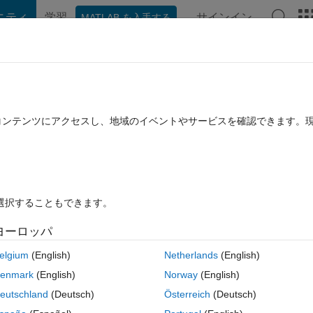
ニティ
学習
サインイン
MATLAB を入手する
hat Playground
ディスカッション
コンテスト
ブログ
投稿
B に関する FAQ
その他
ab code?
たコンテンツにアクセスし、地域のイベントやサービスを確認できます。
12 に更新
18 ビュー (30 日間)
を選択することもできます。
ヨーロッパ
0 投票
MATLAB Online で開く
elgium
(English)
Netherlands
(English)
コ
テーマ
enmark
(English)
Norway
(English)
eutschland
(Deutsch)
Österreich
(Deutsch)
.name);