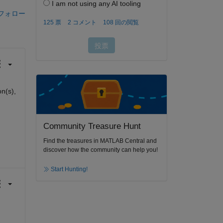
フォロー
on(s),
Community Treasure Hunt
Find the treasures in MATLAB Central and
discover how the community can help you!
Start Hunting!