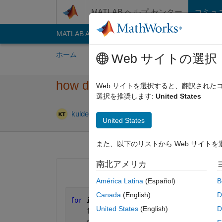
コンテンツへスキップ
MATLAB ヘルプ センター
コミュ
MATLAB Answers
File Exchange
Cody
AI C
ホーム
質問する
回答
閲覧
MATLA
Web サイトの選択
how do I load zip file in matl
Web サイトを選択すると、翻訳され
選択を推奨します:
United States
2024 9 月 
kuldeep
2024 9 月 12
2 回答
United States
また、以下のリストから Web サイト
南北アメリカ
América Latina
(Español)
B
Canada
(English)
D
for 
i = 1:length(files)
United States
(English)
D
    file = fullfile(
'c:\sar'
, files(i)
    disp(file);