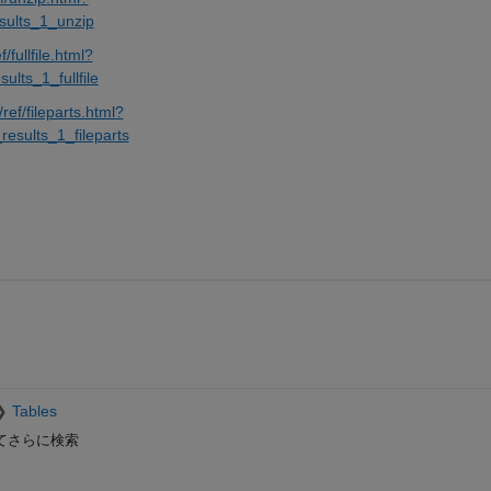
esults_1_unzip
fullfile.html?
ults_1_fullfile
ef/fileparts.html?
results_1_fileparts
Tables
てさらに検索