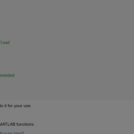
load
needed
it for your use. 
d MATLAB functions:
f/unzip.html?