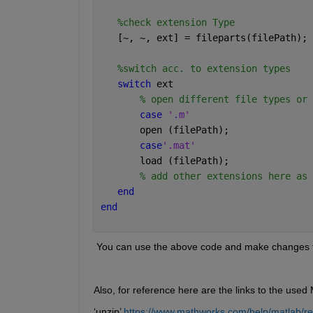
%check extension Type
   [~, ~, ext] = fileparts(filePath);
%switch acc. to extension types
switch 
ext
% open different file types or 
case 
'.m'
       open (filePath);
case
'.mat'
       load (filePath);
% add other extensions here as 
end
end
 You can use the above code and make changes to 
Also, for reference here are the links to the use
‘unzip’ 
https://www.mathworks.com/help/matlab/re