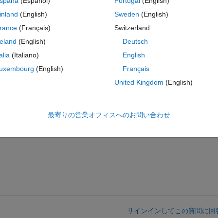
spaña
(Español)
Portugal
(English)
inland
(English)
Sweden
(English)
ne or replace this function with actual data loading
rance
(Français)
Switzerland
reland
(English)
Deutsch
talia
(Italiano)
English
27_20240823T005552_055333_06BF4D_21CD.SAFE.zip
uxembourg
(English)
Français
 44)
 Define or replace this function with actual data loading
United Kingdom
(English)
adProduct'.
最寄りの営業オフィスへのお問い合わせ
 processing.
サインインしてこの質問に回