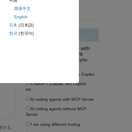
中国
简体中文
2024 年 9 月 12 日
English
日本
(日本語)
한국
(한국어)
答する。