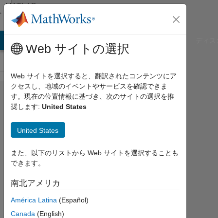
コンテンツへスキップ
MATLAB
Answers
B Answers
File Exchange
Cody
AI Chat Playground
ディス
Web サイトの選択
Web サイトを選択すると、翻訳されたコンテンツにア
クセスし、地域のイベントやサービスを確認できま
Is parallel
す。現在の位置情報に基づき、次のサイトの選択を推
奨します:
United States
processing
possible in
United States
optimization
with App
また、以下のリストから Web サイトを選択することも
できます。
Designer
南北アメリカ
Sherman
América Latina
(Español)
Marcus
Canada
(English)
2024