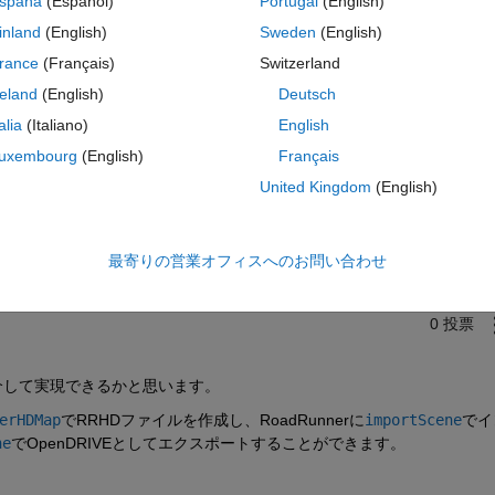
spaña
(Español)
Portugal
(English)
inland
(English)
Sweden
(English)
rance
(Français)
Switzerland
reland
(English)
Deutsch
talia
(Italiano)
English
uxembourg
(English)
Français
サインインしてこの質問に回
United Kingdom
(English)
共有
サインインしてアクティビティを
最寄りの営業オフィスへのお問い合わせ
0 投票
)を介して実現できるかと思います。
erHDMap
でRRHDファイルを作成し、RoadRunnerに
importScene
でイ
ne
でOpenDRIVEとしてエクスポートすることができます。