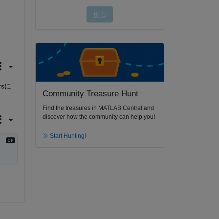
rsに
Community Treasure Hunt
Find the treasures in MATLAB Central and
discover how the community can help you!
Start Hunting!