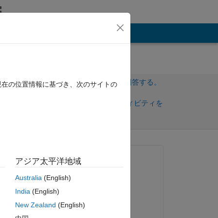
その他
サインインしてこの質問に回答する。
現在の位置情報に基づき、次のサイトの
共
サインインしてアクティビティを
有
フォロー
トを表示
質問済み:
アジア太平洋地域
hiroshiii
Australia
(English)
2024 年 5 月 2 日
India
(English)
コメント済み:
New Zealand
(English)
hiroshiii