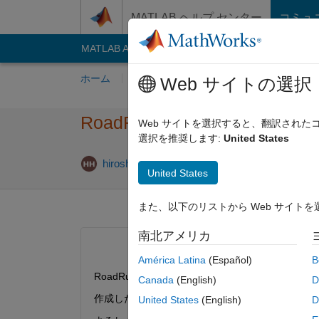
コンテンツへスキップ
MATLAB ヘルプ センター
コミュ
MATLAB Answers
File Exchange
Cody
AI C
ホーム
質問する
回答
閲覧
MATLA
Web サイトの選択
RoadRunnerでのオリジナ
Web サイトを選択すると、翻訳され
選択を推奨します:
United States
回答採用済
hiroshiii
2024 5 月 2
1 回答
United States
また、以下のリストから Web サイト
南北アメリカ
América Latina
(Español)
B
RoadRunnerでオリジナルの道路を作成してOp
Canada
(English)
D
作成したい道路の中心軌跡座標（x,y,z）のデ
United States
(English)
D