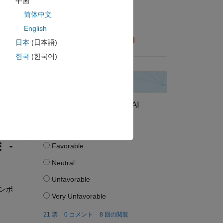
中国
2024 年 5 月 10 日
简体中文
採用済み:
English
Kojiro Saito
日本
(日本語)
한국
(한국어)
答する。
フォロー
ンポ