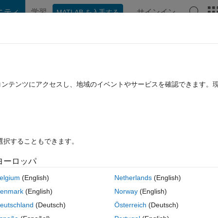
ニティ
学習
サインイン
MATLAB を入手する
hat Playground
ディスカッション
コンテスト
ブログ
投稿
B に関する FAQ
その他
ル道路作成方法
たコンテンツにアクセスし、地域のイベントやサービスを確認できます。
み
2024 5 月 10 に更新
21 ビュー (30 日間)
を選択することもできます。
古いコメン
ヨーロッパ
0 投票
elgium
(English)
Netherlands
(English)
enDRIVEにて出力したいと考えています。
enmark
(English)
Norway
(English)
ータをインポートして道路レーンを自動生成することは可能でしょうか？
eutschland
(Deutsch)
Österreich
(Deutsch)