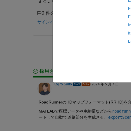
E
よろしくお願いいたします。
F
0 件のコメント
F
サインインしてコメントする。
I
I
L
採用された回答
Kojiro Saito
2024 年 5 月 7 日
RoadRunnerのHDマップフォーマット(RRHD
MATLABで座標データや車線幅などから
roadrunn
ートして自動で道路部分を生成させ、
exportSce