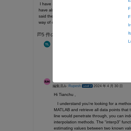
E
 I have seen various answers that deals with a 2D
F
have also seen that there are various packages on 
said the line is imaginary thus, i don;t have much o
F
way of doing such calculations. 
I
I
5 件のコメント
3 件の古いコメントを表示
L
Tianchu Lu
2024 年 4 月 24 日
So now I used griddedInterpolant funct
Rupesh
2024 年 4 月 30 日
編集済み:
Rupesh
2024 年 4 月 30 日
Hi Tianchu ,
   I understand you're looking for a meth
MATLAB and retrieve all data points that th
line would penetrate through, you can in
interpolation methods. The “interp3” funct
estimating values between two known values