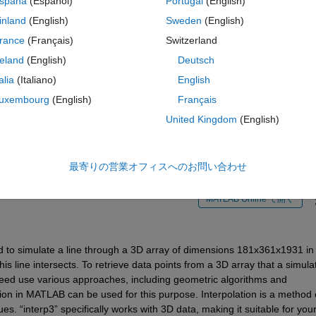
spaña
(Español)
Portugal
(English)
 array, but haven't seen anybody answer a question regarding a 3D array
inland
(English)
Sweden
(English)
Matlab that deals with Bresenham Line Algorithm in 3D matrix, but like 
f an idea of how to go about it. I was purely wondering if there is an eas
rance
(Français)
Switzerland
reland
(English)
Deutsch
talia
(Italiano)
English
uxembourg
(English)
Français
United Kingdom
(English)
ion within Matlab and it worked. than you Chunru for the suggestion
最寄りの営業オフィスへのお問い合わせ
MATLAB Online で開く
od to simulate a line through a 3D array of dimensions 181x361x1931 in 
is line intersects. To retrieve data points from a 3D array that a simulat
deed use various approaches, including geometric algorithms and 
ion in MATLAB can be used for this purpose. Interpolation is a method o
. “interp3” specifically works with 3D data, making it suitable for your