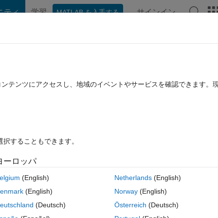
ニティ
学習
サインイン
MATLAB を入手する
hat Playground
ディスカッション
コンテスト
ブログ
投稿
B に関する FAQ
その他
ray
たコンテンツにアクセスし、地域のイベントやサービスを確認できます。
済み
2024 4 月 30 に更新
9 ビュー (30 日間)
を選択することもできます。
古いコメン
ヨーロッパ
0 投票
elgium
(English)
Netherlands
(English)
the dimension of 181x361x1931. If I was to simulate a line at any point 
enmark
(English)
Norway
(English)
l the data that the simulated line would penetrate through and store the
eutschland
(Deutsch)
Österreich
(Deutsch)