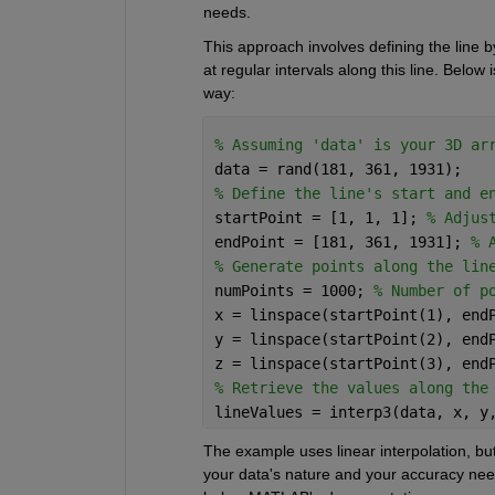
needs.
This approach involves defining the line by
at regular intervals along this line. Below
way:
% Assuming 'data' is your 3D ar
data = rand(181, 361, 1931); 
% Define the line's start and e
startPoint = [1, 1, 1]; 
% Adjus
endPoint = [181, 361, 1931]; 
% 
% Generate points along the lin
numPoints = 1000; 
% Number of p
x = linspace(startPoint(1), end
y = linspace(startPoint(2), end
z = linspace(startPoint(3), end
% Retrieve the values along the
lineValues = interp3(data, x, y
The example uses linear interpolation, but
your data's nature and your accuracy nee