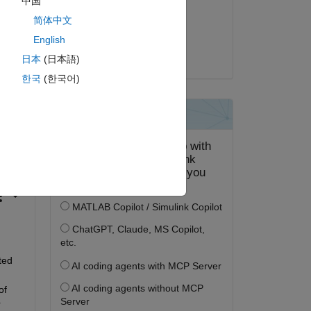
中国
. I 
2024 年 4 月 30 日
简体中文
I 
ier 
採用済み:
English
Tianchu Lu
日本
(日本語)
한국
(한국어)
ed 
f 
 