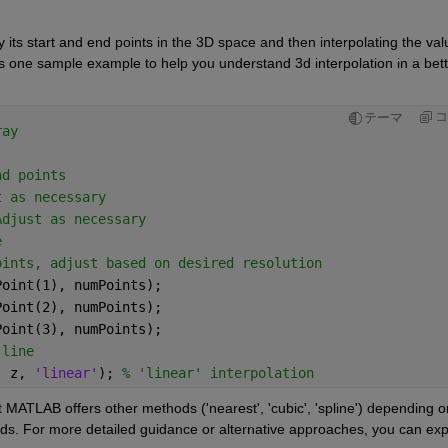
 its start and end points in the 3D space and then interpolating the val
 is one sample example to help you understand 3d interpolation in a bett
コ
テーマ
ray
nd points
t as necessary
Adjust as necessary
e
oints, adjust based on desired resolution
Point(1), numPoints);
Point(2), numPoints);
Point(3), numPoints);
 line 
, z, 
'linear'
); 
% 'linear' interpolation 
 MATLAB offers other methods ('nearest', 'cubic', 'spline') depending on
ds. For more detailed guidance or alternative approaches, you can expl