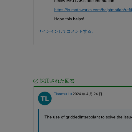
below MATLAB's documentation.
https://in.mathworks.com/help/matlab/ref/
Hope this helps!
サインインしてコメントする。
採用された回答
Tianchu Lu
2024 年 4 月 24 日
The use of griddedInterpolant to solve the issu