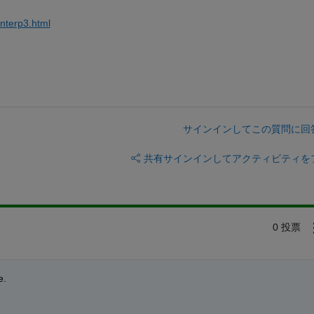
interp3.html
サインインしてこの質問に回
共有
サインインしてアクティビティを
0 投票
e.