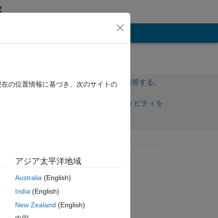
その他
サインインしてこの質問に回答する。
現在の位置情報に基づき、次のサイトの
共
サインインしてアクティビティを
有
フォロー
トを表示
質問済み:
アジア太平洋地域
Tianchu Lu
Australia
(English)
2024 年 4 月 16 日
India
(English)
m 
編集済み:
New Zealand
(English)
Rupesh