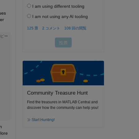
ues 
er 
ピー
Community Treasure Hunt
Find the treasures in MATLAB Central and
discover how the community can help you!
Start Hunting!
 
ore 