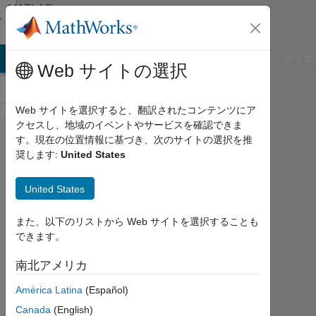
コンテンツへスキップ
MATLAB
Answers
B Answers
File Exchange
Cody
AI Chat Playground
ディス
Web サイトの選択
Web サイトを選択すると、翻訳されたコンテンツにア
クセスし、地域のイベントやサービスを確認できま
Deep
す。現在の位置情報に基づき、次のサイトの選択を推
奨します:
United States
Learning
Error -
United States
how to
fix
また、以下のリストから Web サイトを選択することも
できます。
code?
南北アメリカ
Manny
América Latina
(Español)
2024
Canada
(English)