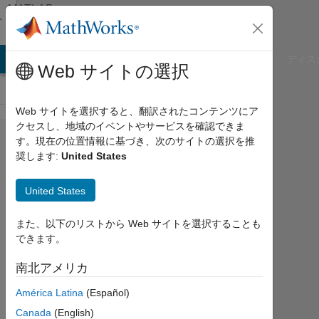
コンテンツへスキップ
MATLAB
Answers
B Answers
File Exchange
Cody
AI Chat Playground
ディス
Web サイトの選択
Web サイトを選択すると、翻訳されたコンテンツにア
クセスし、地域のイベントやサービスを確認できま
How to
す。現在の位置情報に基づき、次のサイトの選択を推
奨します:
United States
convert
cell
United States
array
to int32
また、以下のリストから Web サイトを選択することも
できます。
Mira
南北アメリカ
le
América Latina
(Español)
2023
7 月
Canada
(English)