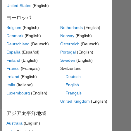
6
United States
(English)
1
回
ヨーロッパ
答
Belgium
(English)
Netherlands
(English)
Denmark
(English)
Norway
(English)
2023
7 月
Deutschland
(Deutsch)
Österreich
(Deutsch)
6 に
España
(Español)
Portugal
(English)
更新
Finland
(English)
Sweden
(English)
11
ビ
France
(Français)
Switzerland
ュ
Ireland
(English)
Deutsch
ー
Italia
(Italiano)
English
(30
Luxembourg
(English)
Français
日
間)
United Kingdom
(English)
アジア太平洋地域
Australia
(English)