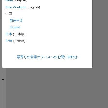
India
(English)
(30
日
New Zealand
(English)
間)
中国
简体中文
English
日本
(日本語)
한국
(한국어)
最寄りの営業オフィスへのお問い合わせ
H
i
. 