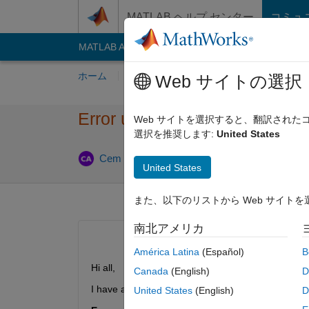
コンテンツへスキップ
MATLAB ヘルプ センター
コミュ
MATLAB Answers
File Exchange
Cody
AI C
ホーム
質問する
回答
閲覧
MATLA
Web サイトの選択
Error using writecell: Nested 
Web サイトを選択すると、翻訳され
選択を推奨します:
United States
回答
Cem Eren Aslan
2023 6 月 6
1 回答
United States
また、以下のリストから Web サイト
南北アメリカ
América Latina
(Español)
B
Hi all,
Canada
(English)
D
I have a cell and i want to export it as Excell, so i
United States
(English)
D