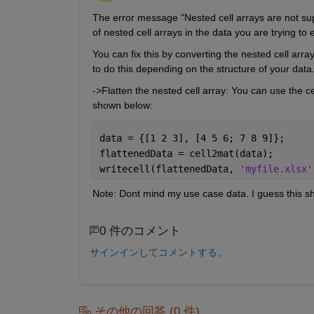
The error message "Nested cell arrays are not supp
of nested cell arrays in the data you are trying to 
You can fix this by converting the nested cell array
to do this depending on the structure of your data.
->Flatten the nested cell array: You can use the cel
shown below:
data = {[1 2 3], [4 5 6; 7 8 9]};
flattenedData = cell2mat(data);
writecell(flattenedData, 
'myfile.xlsx'
Note: Dont mind my use case data. I guess this sh
0 件のコメント
サインインしてコメントする。
その他の回答 (0 件)