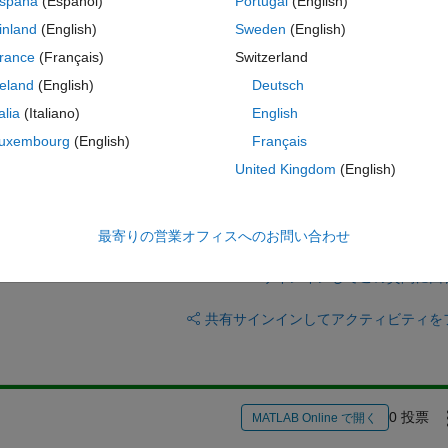
spaña
(Español)
Portugal
(English)
inland
(English)
Sweden
(English)
rance
(Français)
Switzerland
reland
(English)
Deutsch
talia
(Italiano)
English
uxembourg
(English)
Français
United Kingdom
(English)
最寄りの営業オフィスへのお問い合わせ
サインインしてこの質問に回
共有
サインインしてアクティビティを
0 投票
MATLAB Online で開く