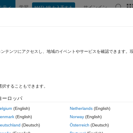
ニティ
学習
サインイン
MATLAB を入手する
hat Playground
ディスカッション
コンテスト
ブログ
投稿
B に関する FAQ
その他
cell arrays are not supported.
たコンテンツにアクセスし、地域のイベントやサービスを確認できます。
採用済み
2023 6 月 6 に更新
24 ビュー (30 日間)
を選択することもできます。
ヨーロッパ
0 投票
elgium
(English)
Netherlands
(English)
enmark
(English)
Norway
(English)
 use "writecell" function. Unfortunately I am getting an error like below:
eutschland
(Deutsch)
Österreich
(Deutsch)