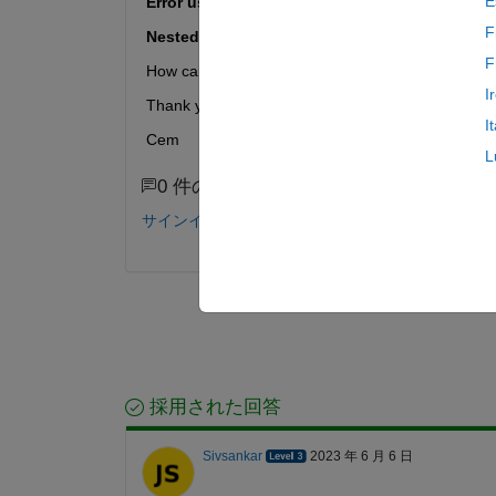
E
Error using writecell
F
Nested cell arrays are not supported.
F
How can i fix it?
I
Thank you for your answers.
I
Cem
L
0 件のコメント
サインインしてコメントする。
採用された回答
Sivsankar
2023 年 6 月 6 日