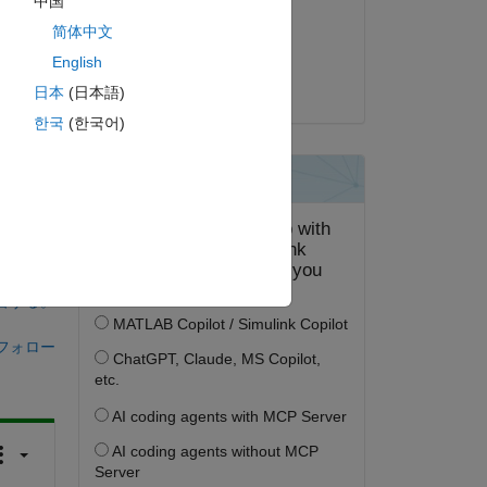
中国
2023 年 6 月 6 日
简体中文
採用済み:
English
Sivsankar
日本
(日本語)
한국
(한국어)
答する。
フォロー