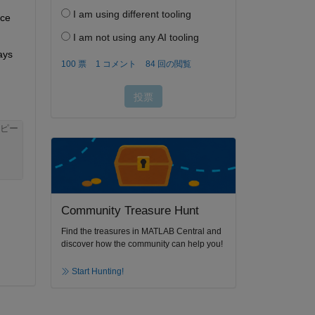
ce 
ys 
ピー
Community Treasure Hunt
Find the treasures in MATLAB Central and
discover how the community can help you!
Start Hunting!