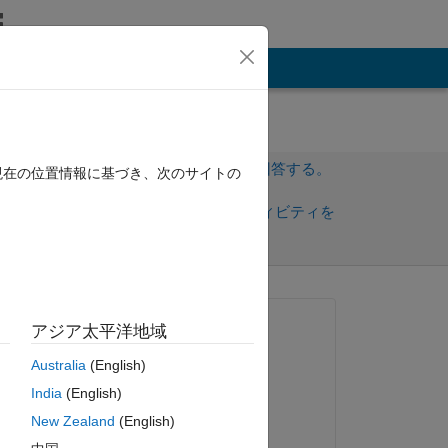
その他
サインインしてこの質問に回答する。
現在の位置情報に基づき、次のサイトの
共
サインインしてアクティビティを
有
フォロー
質問済み:
アジア太平洋地域
Cem Eren Aslan
Australia
(English)
2023 年 6 月 6 日
India
(English)
回答済み:
New Zealand
(English)
Sivsankar