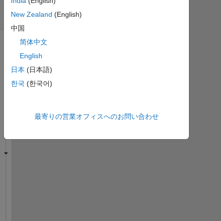
India
(English)
日
New Zealand
(English)
間)
中国
简体中文
English
日本
(日本語)
한국
(한국어)
最寄りの営業オフィスへのお問い合わせ
S
o 
a
s 