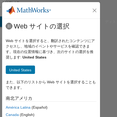
コンテンツへスキップ
MATLAB
Answers
B Answers
File Exchange
Cody
AI Chat Playground
ディス
Web サイトの選択
Web サイトを選択すると、翻訳されたコンテンツにア
クセスし、地域のイベントやサービスを確認できま
Struct
す。現在の位置情報に基づき、次のサイトの選択を推
奨します:
United States
convert
to a
United States
Indexed
values
また、以下のリストから Web サイトを選択することも
できます。
Purushothaman
南北アメリカ
Rayalsamy
América Latina
(Español)
2023
4 月
Canada
(English)