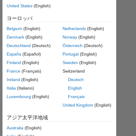
答
United States
(English)
回
ヨーロッパ
答
採
Belgium
(English)
Netherlands
(English)
用
Denmark
(English)
Norway
(English)
済
Deutschland
(Deutsch)
Österreich
(Deutsch)
み
España
(Español)
Portugal
(English)
2023
Finland
(English)
Sweden
(English)
3 月
France
(Français)
Switzerland
5 に
Ireland
(English)
Deutsch
更新
2
Italia
(Italiano)
English
ビ
Luxembourg
(English)
Français
ュ
United Kingdom
(English)
ー
(30
アジア太平洋地域
日
間)
Australia
(English)