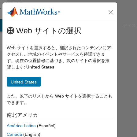
コンテンツへスキップ
MATLAB
Answers
B Answers
File Exchange
Cody
AI Chat Playground
ディス
Web サイトの選択
Web サイトを選択すると、翻訳されたコンテンツにア
クセスし、地域のイベントやサービスを確認できま
Output
す。現在の位置情報に基づき、次のサイトの選択を推
奨します:
United States
function
for
United States
Simulated
Anealing
また、以下のリストから Web サイトを選択することも
できます。
Mohammad
南北アメリカ
Shojaei
América Latina
(Español)
Arani
2023
Canada
(English)