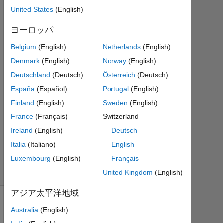
9
United States
(English)
0
回
ヨーロッパ
答
Belgium
(English)
Netherlands
(English)
Denmark
(English)
Norway
(English)
2023
1 月
Deutschland
(Deutsch)
Österreich
(Deutsch)
9 に
España
(Español)
Portugal
(English)
更新
Finland
(English)
Sweden
(English)
3
ビ
France
(Français)
Switzerland
ュ
Ireland
(English)
Deutsch
ー
Italia
(Italiano)
English
(30
Luxembourg
(English)
Français
日
間)
United Kingdom
(English)
アジア太平洋地域
Australia
(English)