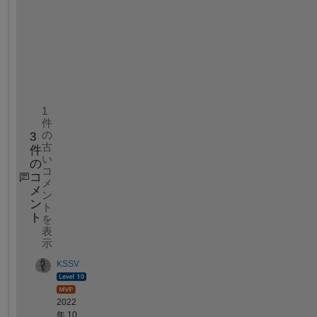
i
r
e
a
d
1
件
の
3
古
件
い
の
コ
コ
メ
メ
ン
ン
ト
ト
を
表
示
KSSV
2022
年 10