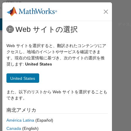
コンテンツへスキップ
MATLAB
Answers
B Answers
File Exchange
Cody
AI Chat Playground
ディス
Web サイトの選択
Web サイトを選択すると、翻訳されたコンテンツにア
クセスし、地域のイベントやサービスを確認できま
aviread
す。現在の位置情報に基づき、次のサイトの選択を推
奨します:
United States
MATLAB
function
United States
not
found
また、以下のリストから Web サイトを選択することも
できます。
high
南北アメリカ
speed
América Latina
(Español)
2022
10
Canada
(English)