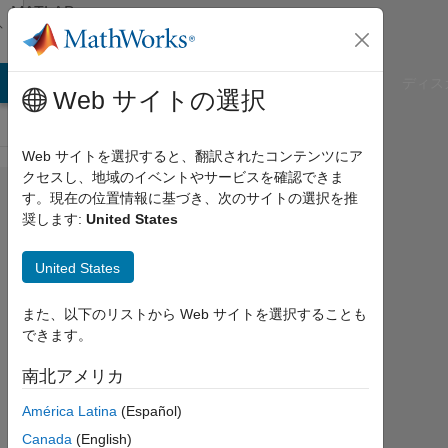
コンテンツへスキップ
MATLAB
Answers
B Answers
File Exchange
Cody
AI Chat Playground
ディス
Web サイトの選択
Web サイトを選択すると、翻訳されたコンテンツにア
クセスし、地域のイベントやサービスを確認できま
Feature
す。現在の位置情報に基づき、次のサイトの選択を推
奨します:
United States
Selection
using
United States
ReliefF
function in
また、以下のリストから Web サイトを選択することも
できます。
Regression
Learner
南北アメリカ
App
América Latina
(Español)
Canada
(English)