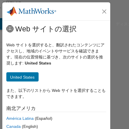
コンテンツへスキップ
MATLAB
Answers
B Answers
File Exchange
Cody
AI Chat Playground
ディス
Web サイトの選択
Web サイトを選択すると、翻訳されたコンテンツにア
クセスし、地域のイベントやサービスを確認できま
improve for
す。現在の位置情報に基づき、次のサイトの選択を推
奨します:
United States
loop
performance
United States
また、以下のリストから Web サイトを選択することも
michael
できます。
2022
南北アメリカ
9 月
20
América Latina
(Español)
1
Canada
(English)
回