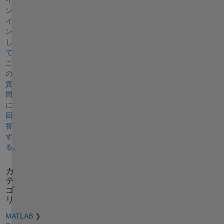
イ
ン
イ
ン
し
て
こ
の
質
問
に
回
答
す
る。
カ
テ
ゴ
リ
MATLAB