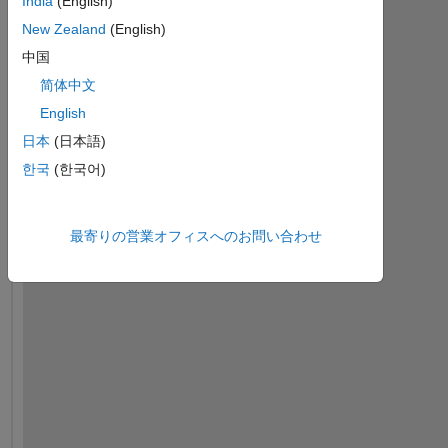
India
(English)
New Zealand
(English)
中国
简体中文
English
日本
(日本語)
한국
(한국어)
最寄りの営業オフィスへのお問い合わせ
I 
a
m 
i
n
i
t
i
a
l