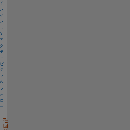
イ
ン
イ
ン
し
て
ア
ク
テ
ィ
ビ
テ
ィ
を
フ
ォ
ロ
ー
回