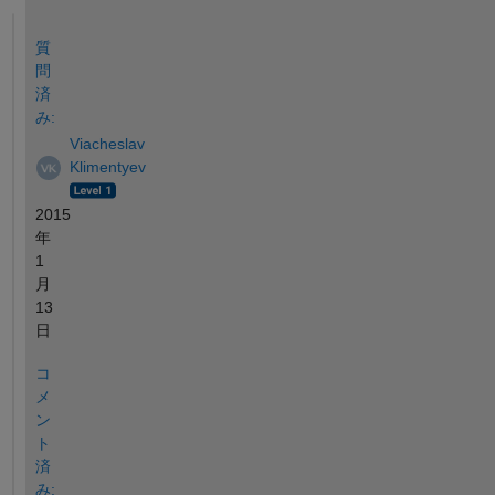
参考
質
問
済
み:
Viacheslav
Klimentyev
2015
年
1
月
13
日
コ
メ
ン
ト
済
み: