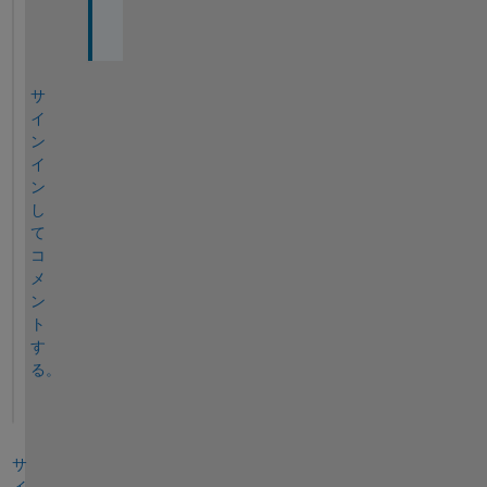
u
!
サ
イ
ン
イ
ン
し
て
コ
メ
ン
ト
す
る。
サ