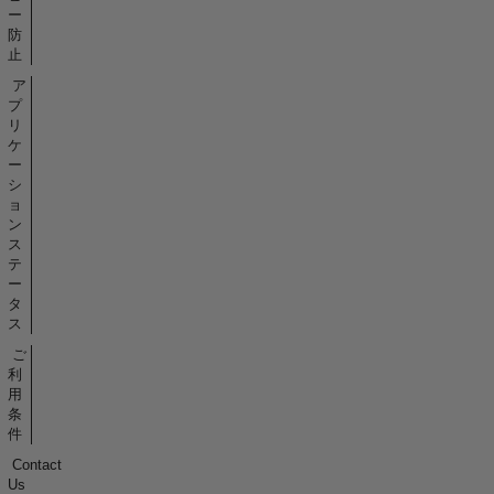
ー
防
止
ア
プ
リ
ケ
ー
シ
ョ
ン
ス
テ
ー
タ
ス
ご
利
用
条
件
Contact
Us