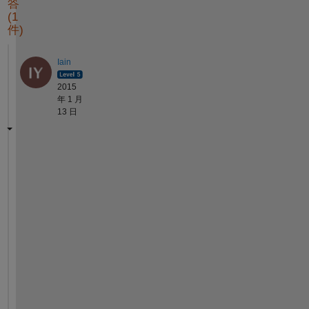
答
(1
件)
Iain
2015
年 1 月
13 日
T
h
e 
t
i
m
e 
d
i
f