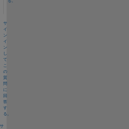
る。
サ
イ
ン
イ
ン
し
て
こ
の
質
問
に
回
答
す
る。
サ