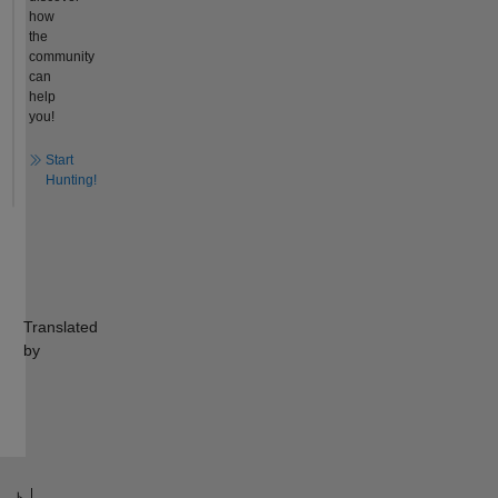
how
the
community
can
help
you!
Start
Hunting!
Translated
by
ト