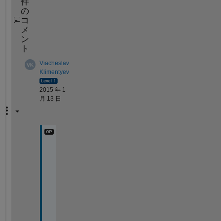
件
の
コ
メ
ン
ト
Viacheslav
Klimentyev
2015 年 1
月 13 日
T
h
a
n
k 
y
o