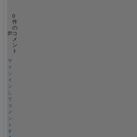
?
0
件
の
コ
メ
ン
ト
サ
イ
ン
イ
ン
し
て
コ
メ
ン
ト
す