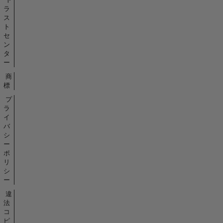
ラ
ス
ト
セ
ン
タ
ー
商
標
プ
ラ
イ
バ
シ
ー
ポ
リ
シ
ー
違
法
コ
ピ