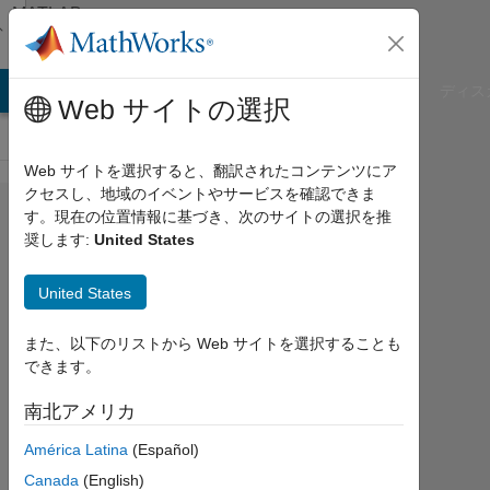
コンテンツへスキップ
MATLAB
Answers
B Answers
File Exchange
Cody
AI Chat Playground
ディス
Web サイトの選択
Web サイトを選択すると、翻訳されたコンテンツにア
クセスし、地域のイベントやサービスを確認できま
Vector
す。現在の位置情報に基づき、次のサイトの選択を推
奨します:
United States
initialization
(randn) with
United States
loop 'for'
また、以下のリストから Web サイトを選択することも
できます。
Viacheslav
Klimentyev
南北アメリカ
2015
América Latina
(Español)
1 月
Canada
(English)