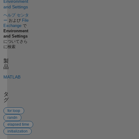
Environment
and Settings
ヘルプ センタ
ー
および
File
Exchange
で
Environment
and Settings
についてさら
に検索
製
品
MATLAB
タ
グ
for loop
randn
elapsed time
initialization