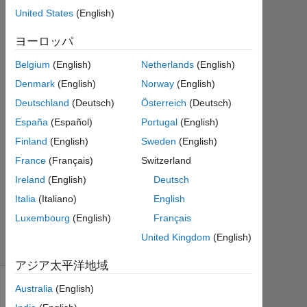
13
United States
(English)
1
回
ヨーロッパ
答
Belgium
(English)
Netherlands
(English)
2015
Denmark
(English)
Norway
(English)
1 月
Deutschland
(Deutsch)
Österreich
(Deutsch)
13
España
(Español)
Portugal
(English)
に更
新
Finland
(English)
Sweden
(English)
11
France
(Français)
Switzerland
ビ
Ireland
(English)
Deutsch
ュ
Italia
(Italiano)
English
ー
(30
Luxembourg
(English)
Français
日
United Kingdom
(English)
間)
アジア太平洋地域
Australia
(English)