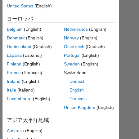
Bradley
United States
(English)
Stiritz
ヨーロッパ
2011
Belgium
(English)
Netherlands
(English)
9 月
25
Denmark
(English)
Norway
(English)
3
Deutschland
(Deutsch)
Österreich
(Deutsch)
回
España
(Español)
Portugal
(English)
答
Finland
(English)
Sweden
(English)
回
France
(Français)
Switzerland
答
Ireland
(English)
Deutsch
採
Italia
(Italiano)
English
用
Luxembourg
(English)
Français
済
み
United Kingdom
(English)
アジア太平洋地域
2017
12
Australia
(English)
月