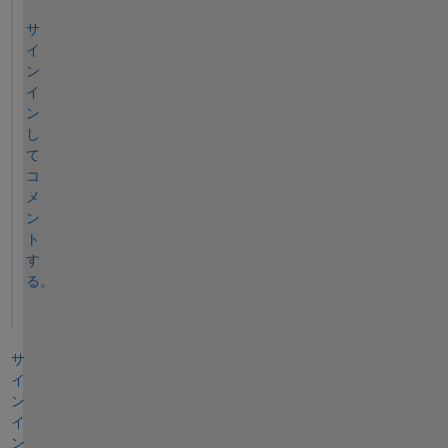
サ
イ
ン
イ
ン
し
て
コ
メ
ン
ト
す
る。
サ
イ
ン
イ
ン