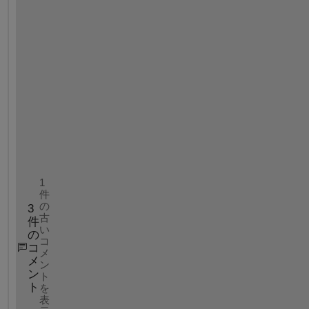
h
e 
w
a
v
e 
g
r
a
p
h
1
件
の
3
古
件
い
の
コ
コ
メ
メ
ン
ン
ト
ト
を
表