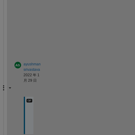
a
r
y 
v
a
l
u
e
?
ayushman
srivastava
2022 年 1
月 29 日
y
e
s