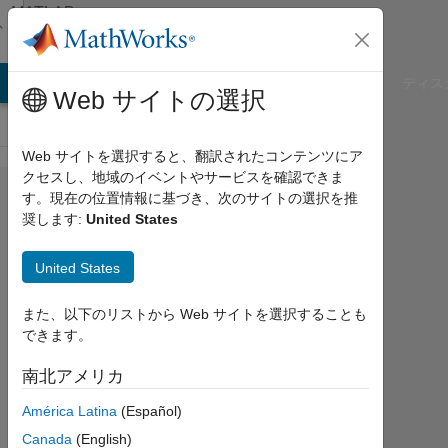
コンテンツへスキップ
MATLAB
Answers
B Answers
File Exchange
Cody
AI Chat Playground
ディス
Web サイトの選択
Web サイトを選択すると、翻訳されたコンテンツにア
クセスし、地域のイベントやサービスを確認できま
how can I
す。現在の位置情報に基づき、次のサイトの選択を推
奨します:
United States
write this
exponential
United States
function in
MATLAB?
また、以下のリストから Web サイトを選択することも
できます。
ayushman
南北アメリカ
srivastava
América Latina
(Español)
2022
1 月
Canada
(English)