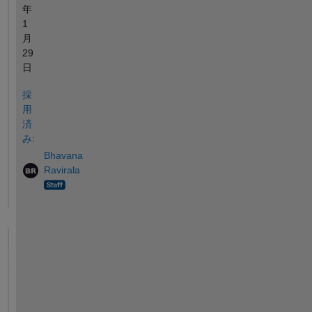
年
1
月
29
日
採
用
済
み:
Bhavana
Ravirala