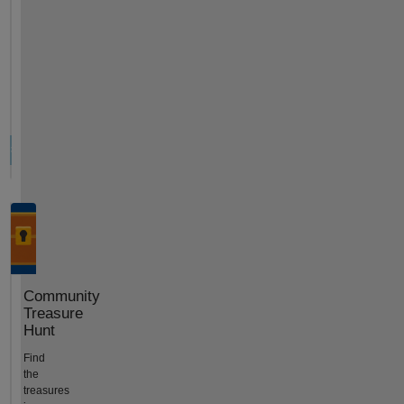
Community
Treasure
Hunt
Find
the
treasures