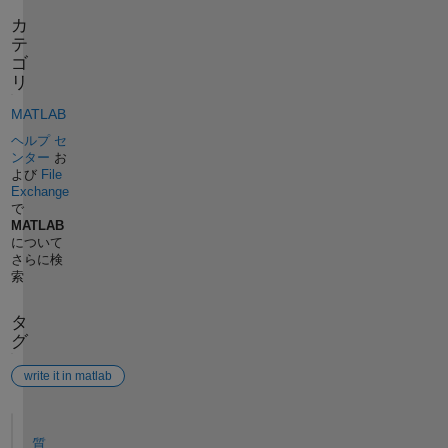
カ
テ
ゴ
リ
MATLAB
ヘルプ セ
ンター
お
よび
File
Exchange
で
MATLAB
について
さらに検
索
タ
グ
write it in matlab
参考
質