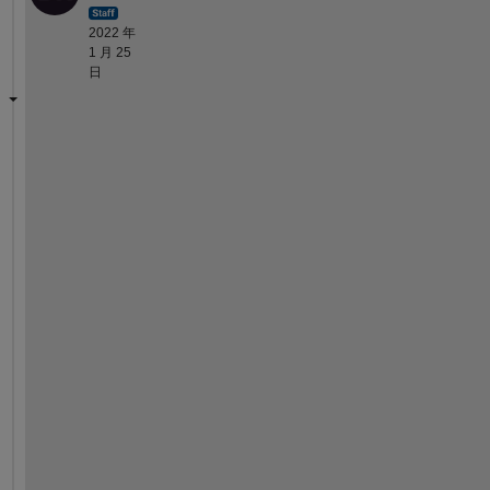
2022 年
1 月 25
日
H
i 
A
y
u
s
h
m
a
n
,
Y
o