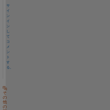
サ
イ
ン
イ
ン
し
て
コ
メ
ン
ト
す
る。
そ
の
他
の