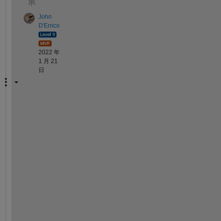
示
John
D'Errico
2022 年
1 月 21
日
T
h
a
t 
j
u
s
t 
l
o
o