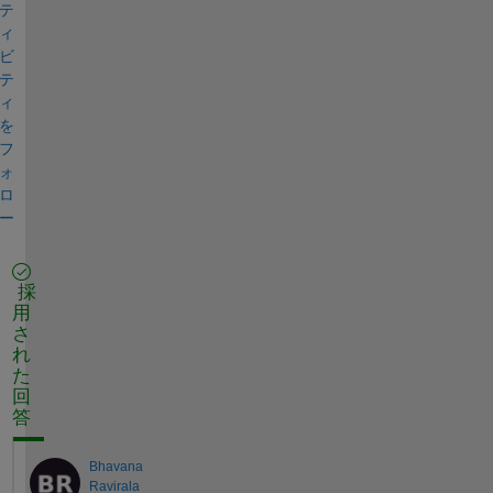
テ
ィ
ビ
テ
ィ
を
フ
ォ
ロ
ー
採
用
さ
れ
た
回
答
Bhavana
Ravirala