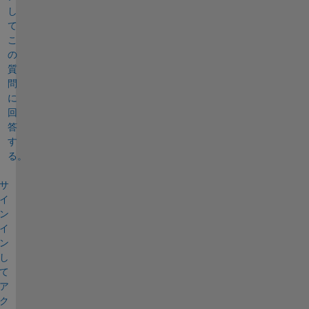
し
て
こ
の
質
問
に
回
答
す
る。
サ
イ
ン
イ
ン
し
て
ア
ク