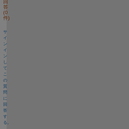
回
答
(0
件)
サ
イ
ン
イ
ン
し
て
こ
の
質
問
に
回
答
す
る。