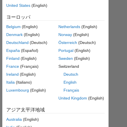
21
United States
(English)
1
回
ヨーロッパ
答
Belgium
(English)
Netherlands
(English)
Denmark
(English)
Norway
(English)
回
答
Deutschland
(Deutsch)
Österreich
(Deutsch)
採
España
(Español)
Portugal
(English)
用
Finland
(English)
Sweden
(English)
済
み
France
(Français)
Switzerland
Ireland
(English)
Deutsch
2022
Italia
(Italiano)
English
1 月
Luxembourg
(English)
Français
29
に更
United Kingdom
(English)
新
アジア太平洋地域
12
ビ
Australia
(English)
ュ