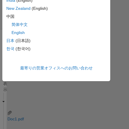
India
(English)
ー
(30
New Zealand
(English)
日
中国
間)
简体中文
English
日本
(日本語)
古
い
한국
(한국어)
コ
メ
ン
最寄りの営業オフィスへのお問い合わせ
ト
を
表
示
Doc1.pdf