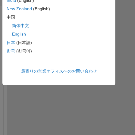
India
(English)
New Zealand
(English)
中国
简体中文
English
日本
(日本語)
한국
(한국어)
最寄りの営業オフィスへのお問い合わせ
I
s 
t
h
e
r