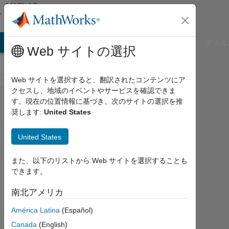
コンテンツへスキップ
MATLAB
Answers
B Answers
File Exchange
Cody
AI Chat Playground
ディス
Web サイトの選択
Web サイトを選択すると、翻訳されたコンテンツにア
クセスし、地域のイベントやサービスを確認できま
How to
す。現在の位置情報に基づき、次のサイトの選択を推
奨します:
United States
get the
source
United States
code of
a
また、以下のリストから Web サイトを選択することも
できます。
function
南北アメリカ
Giti
América Latina
(Español)
Dimrov
Canada
(English)
2021