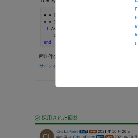
E
I am trying this approach, but I don't think it work
F
A = [alpha beta];
F
x = 100;
I
if 
A<x
I
    d=1;
end
L
0 件のコメント
サインインしてコメントする。
採用された回答
Cris LaPierre
2021 年 10 月 26 日
編集済み:
Cris LaPierre
2021 年 10 月