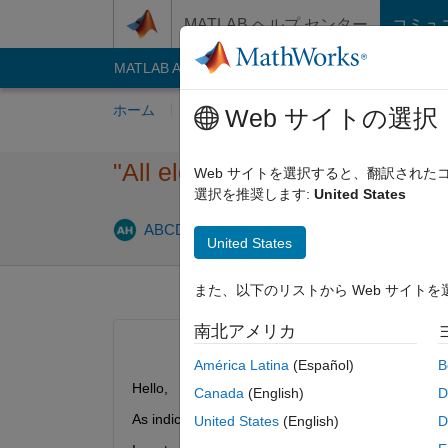
コンテンツへスキップ
MATLAB ヘルプ センター
コミュ
MATLAB Answers
File Exchange
Cody
AI C
ホーム
質問する
回答
閲覧
MATLA
Web サイトの選択
"All elements of matrix lower 
Web サイトを選択すると、翻訳され
選択を推奨します:
United States
ABCDEFG HIJKLMN
2021 10 月 26
1 回
United States
また、以下のリストから Web サイト
南北アメリカ
América Latina
(Español)
B
Hello,
Canada
(English)
D
United States
(English)
D