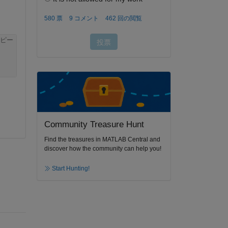
ピー
Community Treasure Hunt
Find the treasures in MATLAB Central and
discover how the community can help you!
Start Hunting!