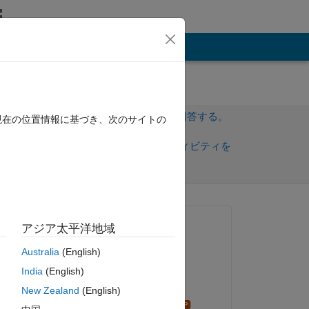
その他
サインインしてこの質問に回答する。
現在の位置情報に基づき、次のサイトの
共
サインインしてアクティビティを
有
フォロー
質問済み:
アジア太平洋地域
ABCDEFG HIJKLMN
Australia
(English)
2021 年 10 月 26 日
India
(English)
編集済み:
As indicated by the title, I want to translate to code a condition that occurs if all values of a matrix are below a certain value x. 
New Zealand
(English)
Cris LaPierre