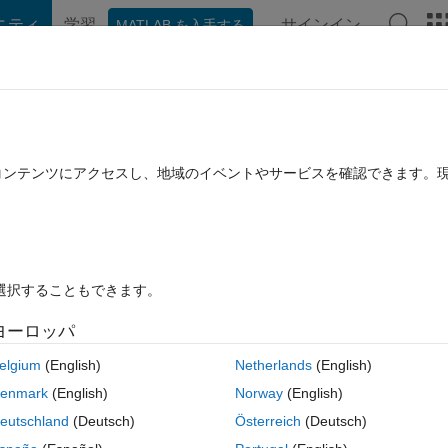
ニティ
学習
サインイン
MATLAB を入手する
hat Playground
ディスカッション
コンテスト
ブログ
投稿
B に関する FAQ
その他
than x" translated into code?
たコンテンツにアクセスし、地域のイベントやサービスを確認できます。
回答採用済み
2021 10 月 26 に更新
答
2 ビュー (30 日間)
を選択することもできます。
ヨーロッパ
0 投票
MATLAB Online で開く
elgium
(English)
Netherlands
(English)
enmark
(English)
Norway
(English)
eutschland
(Deutsch)
Österreich
(Deutsch)