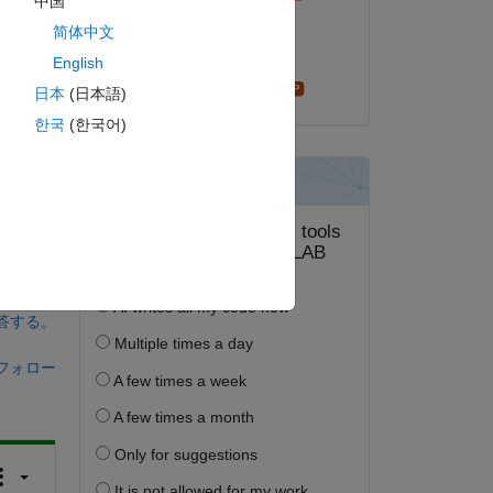
中国
2021 年 10 月 26 日
简体中文
ピー
採用済み:
English
Cris LaPierre
日本
(日本語)
한국
(한국어)
答する。
フォロー