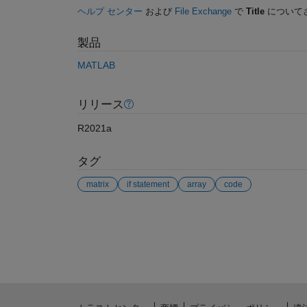
ヘルプ センター
および
File Exchange
で
Title
について
製品
MATLAB
リリース
R2021a
タグ
matrix
if statement
array
code
参考