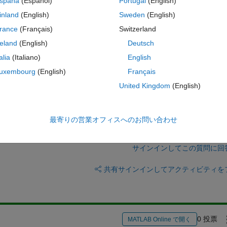
spaña
(Español)
Portugal
(English)
s. Is there an equally simple way of writing this? Thanks in advance!
inland
(English)
Sweden
(English)
コ
テーマ
rance
(Français)
Switzerland
reland
(English)
Deutsch
talia
(Italiano)
English
uxembourg
(English)
Français
United Kingdom
(English)
最寄りの営業オフィスへのお問い合わせ
サインインしてこの質問に回
共有
サインインしてアクティビティを
0 投票
MATLAB Online で開く