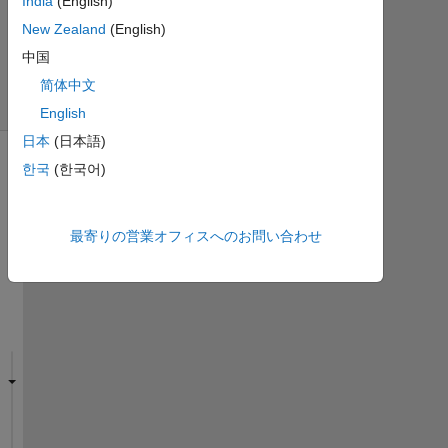
India
(English)
ュ
New Zealand
(English)
ー
中国
(30
日
简体中文
間)
English
日本
(日本語)
한국
(한국어)
最寄りの営業オフィスへのお問い合わせ
H