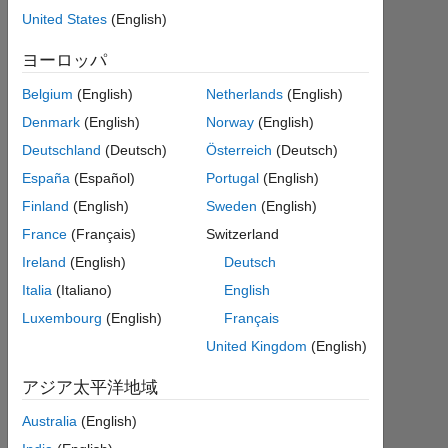
United States
(English)
2014
8 月
ヨーロッパ
9
1
Belgium
(English)
Netherlands
(English)
回
Denmark
(English)
Norway
(English)
答
Deutschland
(Deutsch)
Österreich
(Deutsch)
回
España
(Español)
Portugal
(English)
答
Finland
(English)
Sweden
(English)
採
France
(Français)
Switzerland
用
Ireland
(English)
Deutsch
済
み
Italia
(Italiano)
English
Luxembourg
(English)
Français
2014
United Kingdom
(English)
8 月
9 に
アジア太平洋地域
更新
13
Australia
(English)
ビ