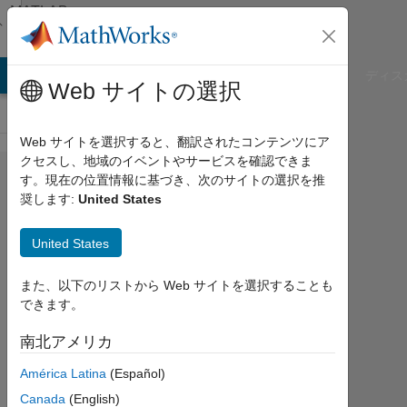
コンテンツへスキップ
MATLAB
Answers
B Answers
File Exchange
Cody
AI Chat Playground
ディス
Web サイトの選択
Web サイトを選択すると、翻訳されたコンテンツにア
クセスし、地域のイベントやサービスを確認できま
fprintf
す。現在の位置情報に基づき、次のサイトの選択を推
奨します:
United States
reading
rows
United States
not
working
また、以下のリストから Web サイトを選択することも
できます。
right...
南北アメリカ
Chris
América Latina
(Español)
E.
Canada
(English)