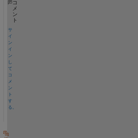
コ
メ
ン
ト
サ
イ
ン
イ
ン
し
て
コ
メ
ン
ト
す
る。