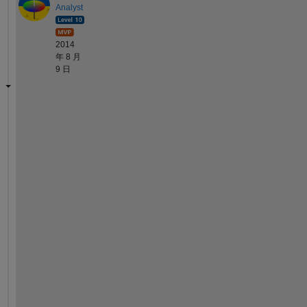
Analyst
2014
年 8 月
9 日
I
t
'
s 
g
o
i
n
g 
d
o
w