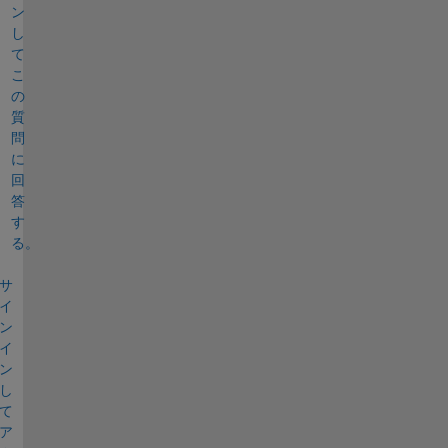
ン
し
て
こ
の
質
問
に
回
答
す
る。
サ
イ
ン
イ
ン
し
て
ア