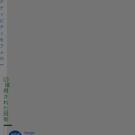
ク
テ
ィ
ビ
テ
ィ
を
フ
ォ
ロ
ー
採
用
さ
れ
た
回
答
Image