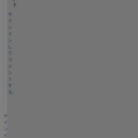
ト
サ
イ
ン
イ
ン
し
て
コ
メ
ン
ト
す
る。
サ
イ
ン
イ