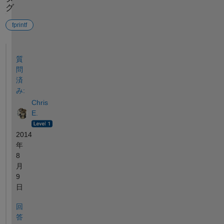
グ
fprintf
参考
質
問
済
み:
Chris
E.
2014
年
8
月
9
日
回
答