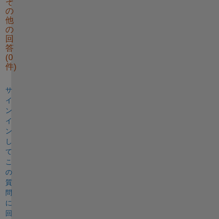
そ
の
他
の
回
答
(0
件)
サ
イ
ン
イ
ン
し
て
こ
の
質
問
に
回