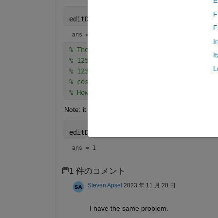
E
F
editDistance(
'12534'
,
'12345'
,
'SwapCost
F
ans = Inf
I
% The only non-inf solution is to do m
I
% 12534 -> (5<>3) -> 12354
L
% 12354 -> (5<>4) -> 12345 == 12345 Vi
% cost = 2 (5 started at pos 3, finish
% However instead we got inf :(
Note: it does allow for a single swap, but no more:
editDistance(
'12354'
,
'12345'
,
'SwapCost
ans = 1
1 件のコメント
Steven Apsel
2023 年 11 月 20 日
I have the same problem.