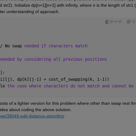
d str2). 
Initialize dp[n+1][n+1] with infinity, where n is the length of str1 
ter understanding of approach. 
コ
テーマ
/ No swap 
needed if characters match
needed by considering all previous positions
]:
i][j], dp[k][j-1] + cost_of_swapping(k, i-1))
le 
the case where characters do not match and cannot be 
ts of a lighter version for this problem where other than swap rest thr
 idea about coding the above solution. 
nge/39049-edit-distance-algorithm