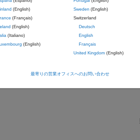
spaña
(Español)
Portugal
(English)
コ
テーマ
inland
(English)
Sweden
(English)
'
,1,
'InsertCost'
,inf,
'DeleteCost'
,inf,
'SubstituteCost'
,i
rance
(Français)
Switzerland
reland
(English)
Deutsch
ultiple swaps in a row:
talia
(Italiano)
English
uxembourg
(English)
Français
ctory! 
ed pos 5 - 5-3=2, expected)
United Kingdom
(English)
最寄りの営業オフィスへのお問い合わせ
コ
テーマ
'
,1,
'InsertCost'
,inf,
'DeleteCost'
,inf,
'SubstituteCost'
,i