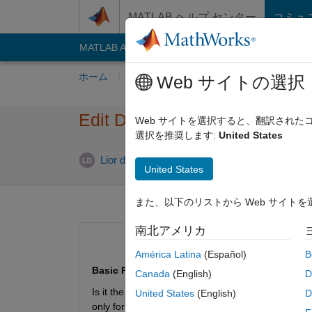
コンテンツへスキップ
MATLAB ヘルプ センター
コミュ
MATLAB Answers
File Exchange
Cody
AI C
ホーム
質問する
回答
閲覧
MATLA
Web サイトの選択
Edit Distance multi swap
Web サイトを選択すると、翻訳され
選択を推奨します:
United States
2024
Lior de Marcas
2021 8 月 17
1 回答
United States
また、以下のリストから Web サイト
南北アメリカ
América Latina
(Español)
B
Basic Problem: 
editdistance fnc does not want to
Canada
(English)
D
Is it the expected behavior? Any known workaround 
United States
(English)
D
only for demonstration)? 