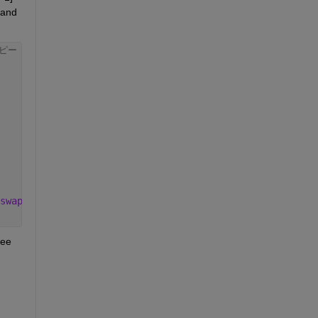
(and 
ピー
swapped directly
ee 