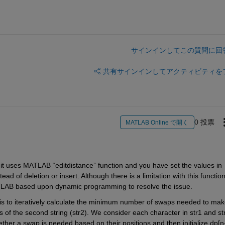
サインインしてこの質問に回
共有
サインインしてアクティビティを
0 投票
MATLAB Online で開く
t it uses MATLAB “editdistance” function and you have set the values in 
ead of deletion or insert. Although there is a limitation with this function
ATLAB based upon dynamic programming to resolve the issue. 
is to iteratively calculate the minimum number of swaps needed to mak
xes of the second string (str2). We consider each character in str1 and str
ther a swap is needed based on their positions and then initialize dp[n