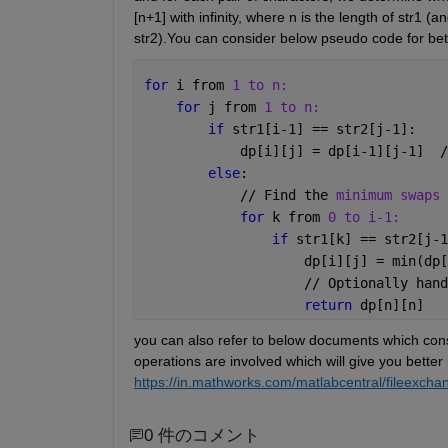
[n+1] with infinity, where n is the length of str1 (an
str2).You can consider below pseudo code for bet
for 
i from 
1 to n:
for 
j from 
1 to n:
if 
str1[i-1] == str2[j-1]:
            dp[i][j] = dp[i-1][j-1]  /
else
:
            // Find the 
minimum swaps 
for 
k from 
0 to i-1:
if 
str1[k] == str2[j-1
                    dp[i][j] = min(dp[
                    // Optionally hand
return 
dp[n][n]
you can also refer to below documents which consis
operations are involved which will give you better
https://in.mathworks.com/matlabcentral/fileexcha
0 件のコメント