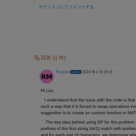
サインインしてコメントする。
回答 (1 件)
Rupesh
2024 年 4 月 30 日
Hi Lior, 
I understand that the issue with the code is tha
such a way that it is forced to swap operations inst
suggestion is to create an custom function in M
The key idea behind using DP for this problem 
prefixes of the first string (str1) match with prefi
and for each pair of characters, we determine whe