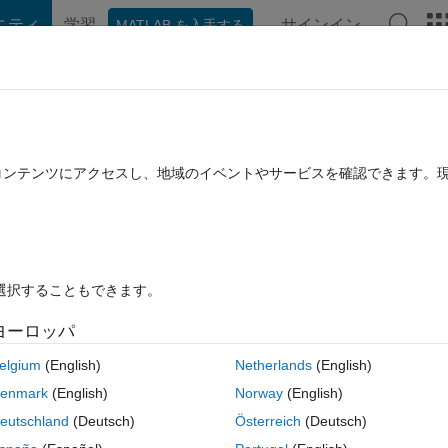
ニティ
学習
サインイン
MATLAB を入手する
hat Playground
ディスカッション
コンテスト
ブログ
投稿
B に関する FAQ
その他
たコンテンツにアクセスし、地域のイベントやサービスを確認できます。
 4 月 30 に更新
5 ビュー (30 日間)
を選択することもできます。
ヨーロッパ
Ran in:
0 投票
MATLAB Online で開く
elgium
(English)
Netherlands
(English)
 do multiple swaps, even when it is the cheepest way. 
enmark
(English)
Norway
(English)
(that are not necessarily assuming that only swaps are allowed, this i
eutschland
(Deutsch)
Österreich
(Deutsch)