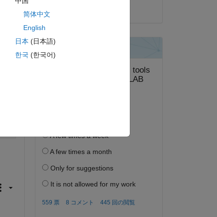
中国
2024 年 4 月 30 日
ピー
简体中文
nf)
English
日本
(日本語)
한국
(한국어)
ピー
nf)