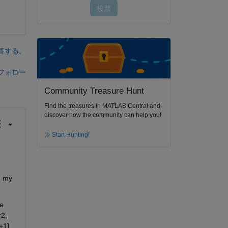
答する。
フォロー
Community Treasure Hunt
Find the treasures in MATLAB Central and
discover how the community can help you!
Start Hunting!
 my 
e 
2, 
+1]