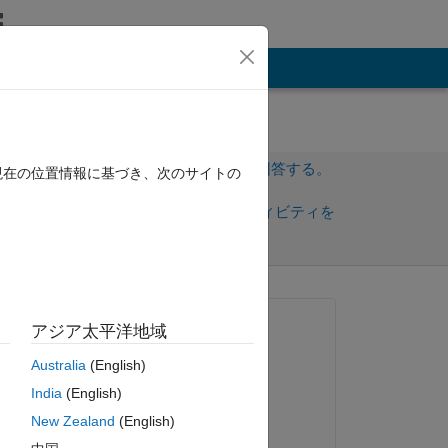
その他
サインインしてこの質問に回答する。
現在の位置情報に基づき、次のサイトの
共
サインインしてアクティビティを
有
フォロー
質問済み:
アジア太平洋地域
Lior de Marcas
Australia
(English)
2021 年 8 月 17 日
India
(English)
回答済み:
s 
New Zealand
(English)
Rupesh