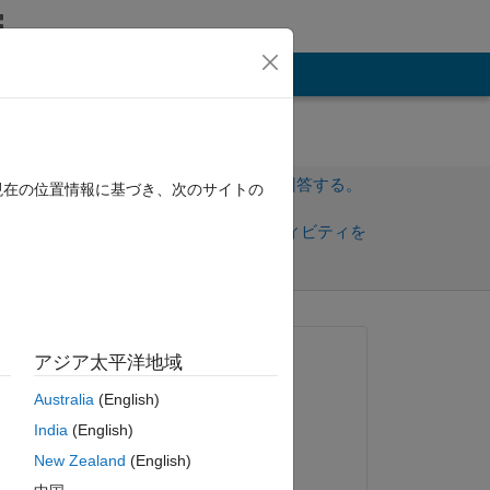
その他
サインインしてこの質問に回答する。
現在の位置情報に基づき、次のサイトの
共
サインインしてアクティビティを
有
フォロー
質問済み:
アジア太平洋地域
Hamed Amini
Australia
(English)
2011 年 7 月 20 日
d of 
India
(English)
編集済み:
New Zealand
(English)
Bill Tubbs