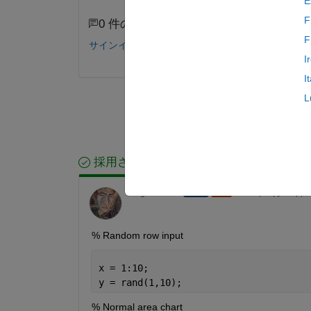
E
F
0 件のコメント
F
サインインしてコメントする。
I
I
L
採用された回答
Oleg Komarov
2011 年 7 月 20 日
% Random row input
x = 1:10;
y = rand(1,10);
% Normal area chart