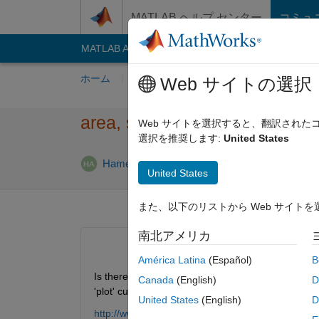
コンテンツへスキップ
MATLAB ヘルプ センター
コミュ
MATLAB Answers
File Exchange
Cody
AI C
ホーム
質問する
回答
閲覧
MATLA
Web サイトの選択
area, stairs
Web サイトを選択すると、翻訳され
選択を推奨します:
United States
回答
Hamed Amini
2011 7 月 20
2 回答
United States
また、以下のリストから Web サイト
南北アメリカ
América Latina
(Español)
B
Is there any property setting for 'area' function wh
Canada
(English)
D
'plot' curves?
United States
(English)
D
http://www.mathworks.com/help/techdoc/creating