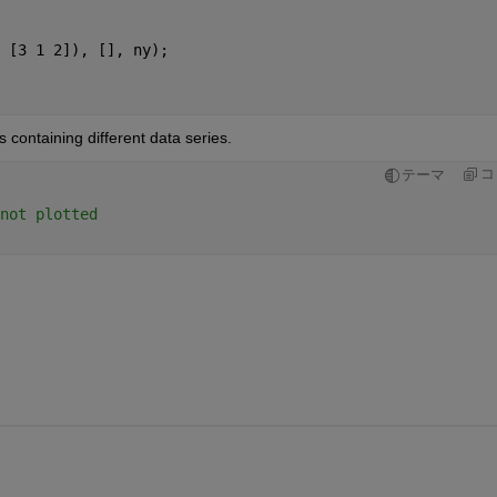
 [3 1 2]), [], ny);
 containing different data series.
コ
テーマ
not plotted