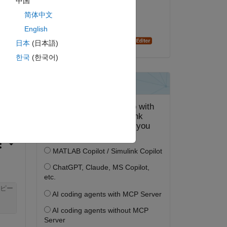
中国
2024 年 3 月 30 日
简体中文
採用済み:
English
Oleg Komarov
日本
(日本語)
한국
(한국어)
答する。
フォロー
ピー