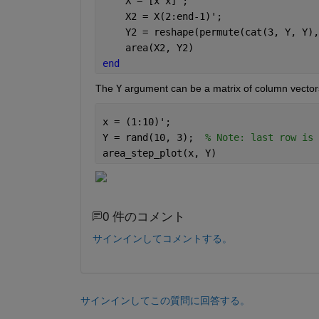
    X = [x x]';
    X2 = X(2:end-1)';
    Y2 = reshape(permute(cat(3, Y, Y),
    area(X2, Y2)
end
The 
Y
 argument can be a matrix of column vectors
x = (1:10)';
Y = rand(10, 3);  
% Note: last row is 
area_step_plot(x, Y)
0 件のコメント
サインインしてコメントする。
サインインしてこの質問に回答する。