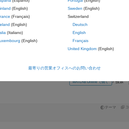
spaña
(Español)
Portugal
(English)
inland
(English)
Sweden
(English)
rance
(Français)
Switzerland
reland
(English)
Deutsch
talia
(Italiano)
English
uxembourg
(English)
Français
サインインしてこの質問に回
United Kingdom
(English)
共有
サインインしてアクティビティを
最寄りの営業オフィスへのお問い合わせ
7 投票
MATLAB Online で開く
コ
テーマ