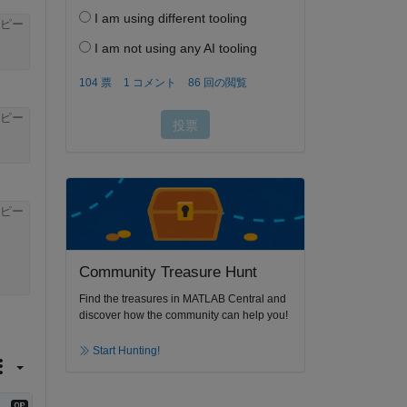
ピー
ピー
ピー
Community Treasure Hunt
Find the treasures in MATLAB Central and
discover how the community can help you!
Start Hunting!