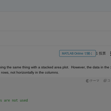
1 投票
MATLAB Online で開く
oing the same thing with a stacked area plot.  However, the data in the 
 rows, not horizontally in the columns.  
コ
テーマ
s are not used