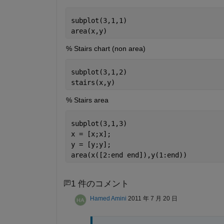
subplot(3,1,1)
area(x,y)
% Stairs chart (non area)
subplot(3,1,2)
stairs(x,y)
% Stairs area
subplot(3,1,3)
x = [x;x];
y = [y;y];
area(x([2:end end]),y(1:end))
1 件のコメント
Hamed Amini
2011 年 7 月 20 日