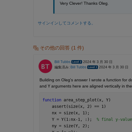
Very Clever! Thanks Oleg.
サインインしてコメントする。
その他の回答 (1 件)
Bill Tubbs
2024 年 3 月 30 日
編集済み:
Bill Tubbs
2024 年 3 月 30 日
Building on Oleg's answer I wrote a function for d
and 
Y
 arguments here are aligned vertically in the
function 
area_step_plot(x, Y)
    assert(size(x, 2) == 1)
    nx = size(x, 1);
    Y = Y(1:nx-1, :);  
% final y-value
    ny = size(Y, 2);