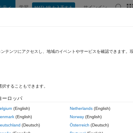
ニティ
学習
サインイン
MATLAB を入手する
hat Playground
ディスカッション
コンテスト
ブログ
投稿
B に関する FAQ
その他
たコンテンツにアクセスし、地域のイベントやサービスを確認できます。
採用済み
2024 3 月 30 に更新
11 ビュー (30 日間)
を選択することもできます。
ヨーロッパ
3 投票
elgium
(English)
Netherlands
(English)
ich generates the 'straits' for the boundary of the colored regions instea
enmark
(English)
Norway
(English)
eutschland
(Deutsch)
Österreich
(Deutsch)
_plots/f10-19972.html#f10-1833