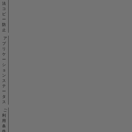
法
コ
ピ
ー
防
止
ア
プ
リ
ケ
ー
シ
ョ
ン
ス
テ
ー
タ
ス
ご
利
用
条
件