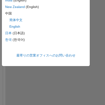
India
(English)
New Zealand
(English)
中国
简体中文
English
日本
(日本語)
한국
(한국어)
I 
h
a
最寄りの営業オフィスへのお問い合わせ
v
e 
a 
c
e
l
l 
a
r
r