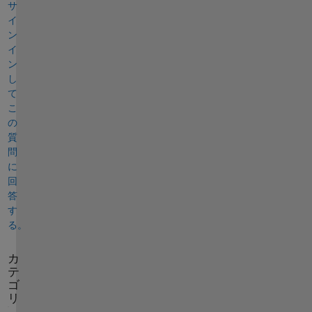
サ
イ
ン
イ
ン
し
て
こ
の
質
問
に
回
答
す
る。
カ
テ
ゴ
リ