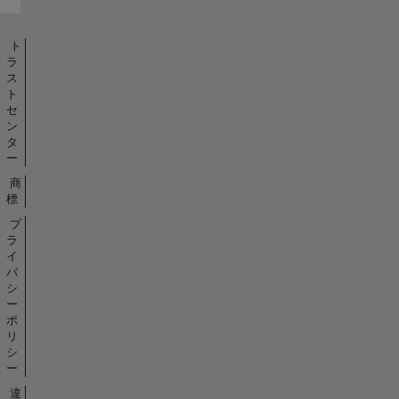
ト
ラ
ス
ト
セ
ン
タ
ー
商
標
プ
ラ
イ
バ
シ
ー
ポ
リ
シ
ー
違