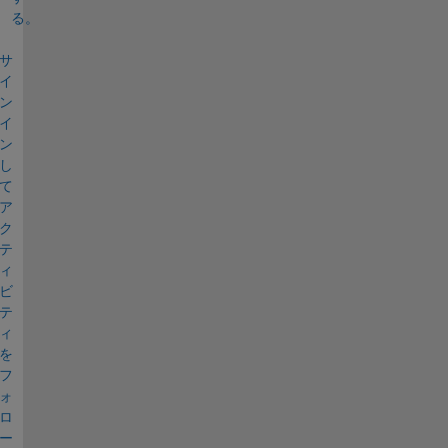
る。
サ
イ
ン
イ
ン
し
て
ア
ク
テ
ィ
ビ
テ
ィ
を
フ
ォ
ロ
ー