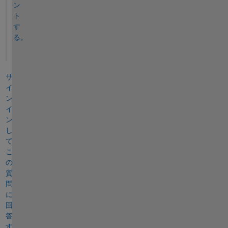
ン
ト
す
る。
サ
イ
ン
イ
ン
し
て
こ
の
質
問
に
回
答
す