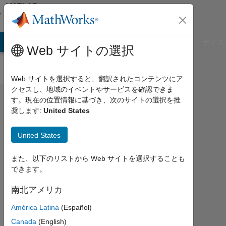
コンテンツへスキップ
MATLAB
Answers
B Answers
File Exchange
Cody
AI Chat Playground
ディス
Web サイトの選択
Web サイトを選択すると、翻訳されたコンテンツにア
クセスし、地域のイベントやサービスを確認できま
how to
す。現在の位置情報に基づき、次のサイトの選択を推
奨します:
United States
repeat
specific
United States
rows?
また、以下のリストから Web サイトを選択することも
できます。
andrew
2014
南北アメリカ
3 月
América Latina
(Español)
4
1
Canada
(English)