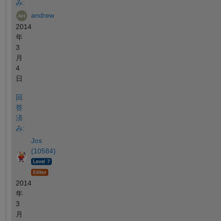
み:
andrew
2014
年
3
月
4
日
回
答
済
み:
Jos
(10584)
2014
年
3
月