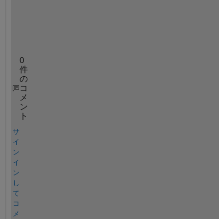
h
i
s
?
0
件
の
コ
メ
ン
ト
サ
イ
ン
イ
ン
し
て
コ
メ