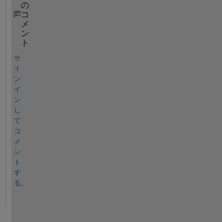
の
コ
メ
ン
ト
サ
イ
ン
イ
ン
し
て
コ
メ
ン
ト
す
る。