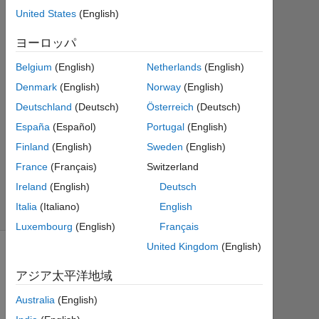
回
United States
(English)
答
ヨーロッパ
2014
Belgium
(English)
Netherlands
(English)
3 月
4 に
Denmark
(English)
Norway
(English)
更新
Deutschland
(Deutsch)
Österreich
(Deutsch)
31
España
(Español)
Portugal
(English)
ビ
Finland
(English)
Sweden
(English)
ュ
ー
France
(Français)
Switzerland
(30
Ireland
(English)
Deutsch
日
Italia
(Italiano)
English
間)
Luxembourg
(English)
Français
United Kingdom
(English)
アジア太平洋地域
Australia
(English)