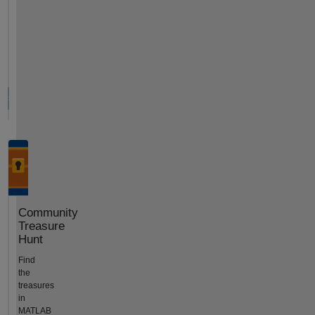
Community
Treasure
Hunt
Find
the
treasures
in
MATLAB