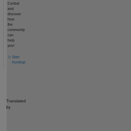
Central
and
discover
how
the
community
can
help
you!
Start
Hunting!
Translated
by