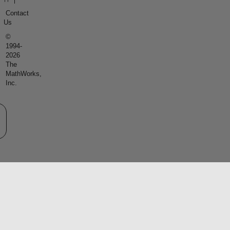
Contact
Us
©
1994-
2026
The
MathWorks,
Inc.
eb サイトの選択