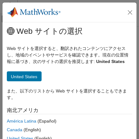
コンテンツへスキップ
MATLAB ヘルプ センター
オフキャンバス ナビゲーション メ
メインコンテンツ
Web サイトの選択
ドキュメンテーションのホーム
Wireless Communications
Web サイトを選択すると、翻訳されたコンテンツにアクセス
し、地域のイベントやサービスを確認できます。現在の位置情
報に基づき、次のサイトの選択を推奨します:
United States
How useful was this information?
United States
また、以下のリストから Web サイトを選択することもできま
す。
南北アメリカ
América Latina
(Español)
Canada
(English)
United States
(English)