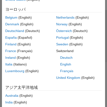
ヨーロッパ
Belgium
(English)
Netherlands
(English)
トラストセンター
商標
プライバシー ポリシー
Denmark
(English)
Norway
(English)
違法コピー防止
アプリケーション ステータス
お問い合わせ
Deutschland
(Deutsch)
Österreich
(Deutsch)
© 1994-2026 The MathWorks, Inc.
España
(Español)
Portugal
(English)
Finland
(English)
Sweden
(English)
Web サイ
日本
France
(Français)
Switzerland
Ireland
(English)
Deutsch
Italia
(Italiano)
English
Luxembourg
(English)
Français
United Kingdom
(English)
アジア太平洋地域
Australia
(English)
India
(English)