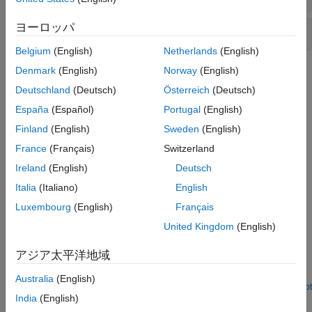
802.11a/b/g/j/p
ヨーロッパ
Bit-Level Processing
Belgium
(English)
Netherlands
(English)
Denmark
(English)
Norway
(English)
Topics
Deutschland
(Deutsch)
Österreich
(Deutsch)
802.11 Standards Supported by WLAN Toolbox for PHY
España
(Español)
Portugal
(English)
Modeling
®
Describes the IEEE
802.11™ standards supported by WLAN
Finland
(English)
Sweden
(English)
Toolbox™ for physical layer modeling.
France
(Français)
Switzerland
Ireland
(English)
Deutsch
Related Information
Italia
(Italiano)
English
AI, Positioning, and Sensing
Luxembourg
(English)
Français
United Kingdom
(English)
Featured Examples
802.11az Waveform Generation
アジア太平洋地域
Parameterize and generate IEEE 802.11az waveforms.
Australia
(English)
Open Live Script
India
(English)
How useful was this information?