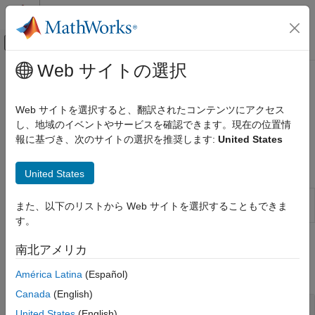
コンテンツへスキップ
MATLAB ヘルプ センター
オフキャンバス ナビゲーション メ
メインコンテンツ
Web サイトの選択
ドキュメンテーションのホーム
802.11az
Wireless Communications
Web サイトを選択すると、翻訳されたコンテンツにアクセス
Transmit 802.11az™ signals
し、地域のイベントやサービスを確認できます。現在の位置情
WLAN Toolbox
Model 802.11az-related signal transmission functionality.
報に基づき、次のサイトの選択を推奨します:
United States
Signal Transmission
カテゴリ
Apps
United States
802.11bn (Wi-Fi 8)
WLAN Waveform
Create, impair, visualize, and export
802.11be (Wi-Fi 7)
また、以下のリストから Web サイトを選択することもできま
Generator
WLAN waveforms
802.11az
す。
802.11ba
Functions
南北アメリカ
802.11ax (Wi-Fi 6)
802.11ah
expand all
América Latina
(Español)
802.11ad
Canada
(English)
802.11n/ac (Wi-Fi 4 and Wi-Fi 5)
Waveform Generation
United States
(English)