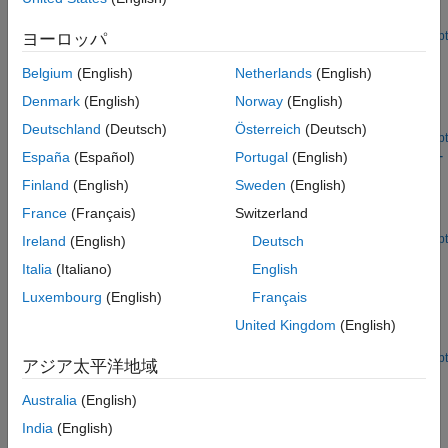
Measure the packet error rate of an IEEE 802.11ax HE SU link.
Open Script
ヨーロッパ
802.11ax Downlink OFDMA and Multi-User MIMO
Throughput Simulation
Belgium
(English)
Netherlands
(English)
Denmark
(English)
Norway
(English)
Simulate transmit and receive processing for an IEEE 802.11ax
HE MU link.
Deutschland
(Deutsch)
Österreich
(Deutsch)
Open Live Script
802.11ax Packet Error Rate Simulation for Uplink Trigger-
España
(Español)
Portugal
(English)
Based Format
Finland
(English)
Sweden
(English)
Measure the packet error rate of a beamformed IEEE 802.11ax
France
(Français)
Switzerland
HE TB uplink transmission.
Open Live Script
Ireland
(English)
Deutsch
802.11ax Compressed Beamforming Packet Error Rate
Italia
(Italiano)
English
Simulation
Luxembourg
(English)
Français
Measure the packet error rate of IEEE 802.11ax HE SU
transmissions with different beamforming feedback quantization
United Kingdom
(English)
levels.
Open Live Script
アジア太平洋地域
802.11ax Feedback Status Misdetection Simulation for
Uplink Trigger-Based Feedback NDP
Australia
(English)
Measure the probability of misdetecting feedback status
India
(English)
information in an IEEE 802.11ax HE TB feedback NDP