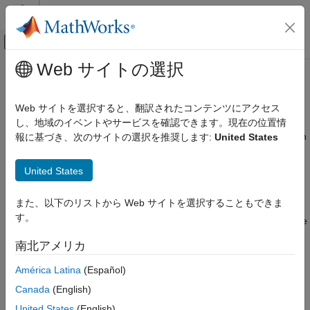
コンテンツへスキップ
MATLAB ヘルプ センター
オフキャンバス ナビゲーション メ
メインコンテンツ
Web サイトの選択
ドキュメンテーションのホーム
802.11ax (Wi-Fi 6)
Wireless Communications
Web サイトを選択すると、翻訳されたコンテンツにアクセス
Perform high-efficiency (HE) link-level simulations
し、地域のイベントやサービスを確認できます。現在の位置情
WLAN Toolbox
The examples featured here show how to model communication
報に基づき、次のサイトの選択を推奨します:
United States
Link-Level Simulation
®
links that use the IEEE
802.11ax™ standard.
カテゴリ
United States
Topics
802.11bn (Wi-Fi 8)
802.11be (Wi-Fi 7)
また、以下のリストから Web サイトを選択することもできま
SNR Definition in End-to-End Simulations
802.11ax (Wi-Fi 6)
す。
Learn how WLAN Toolbox™ software defines the signal-to-noise
802.11az
ratio (SNR) in end-to-end simulations that use AWGN.
南北アメリカ
802.11ad
Featured Examples
802.11p/n/ac/ah
América Latina
(Español)
Canada
(English)
802.11ax Packet Error Rate Simulation for Single-User
Format
United States
(English)