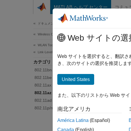
コンテンツへスキップ
MATLAB ヘルプ センター
コミュ
Document
ドキュメンテーションのホーム
Wireless Communications
802
Web サイトの選
WLAN Toolbox
Link-Level Simulation
Perform
Web サイトを選択すると、翻訳
カテゴリ
The ex
き、次のサイトの選択を推奨します
802.11bn (Wi-Fi 8)
Topi
802.11be (Wi-Fi 7)
United States
802.11ax (Wi-Fi 6)
SNR De
802.11az
また、以下のリストから Web サ
Learn 
802.11ad
802.11p/n/ac/ah
南北アメリカ
Feat
América Latina
(Español)
802.11
Canada
(English)