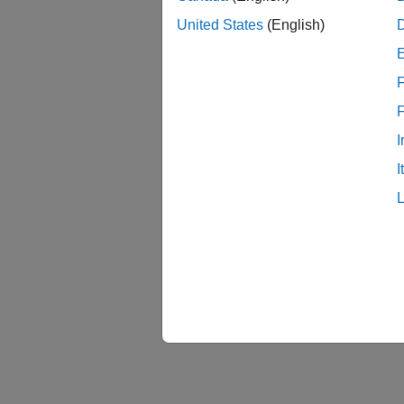
United States
(English)
Three-
F
I
I