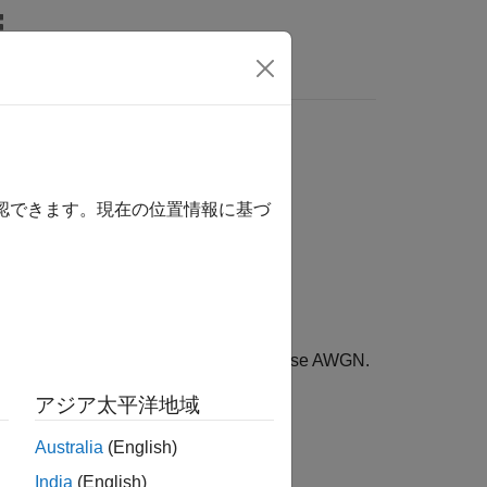
Answers
確認できます。現在の位置情報に基づ
®
hat use the IEEE
802.11az standard.
(SNR) in end-to-end simulations that use AWGN.
アジア太平洋地域
Australia
(English)
stimation
India
(English)