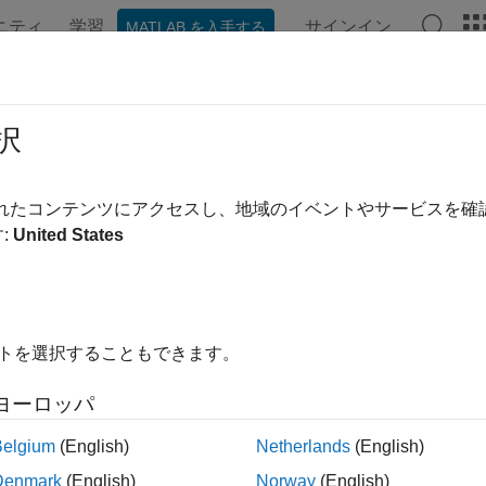
ニティ
学習
サインイン
MATLAB を入手する
ation
Examples
Functions
Blocks
Apps
Videos
.11az
択
 802.11az™ link-level simulations
されたコンテンツにアクセスし、地域のイベントやサービスを
amples featured here show how to model communication links t
:
United States
cs
finition in End-to-End Simulations
イトを選択することもできます。
how WLAN Toolbox™ software defines the signal-to-noise ratio 
ヨーロッパ
ured Examples
Belgium
(English)
Netherlands
(English)
az Positioning Using Super-Resolution Time of Arrival E
Denmark
(English)
Norway
(English)