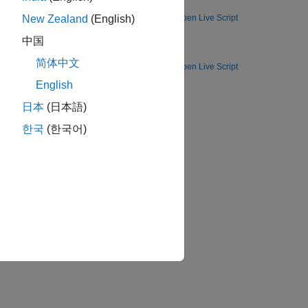
Open Live Script
New Zealand
(English)
nting and Deep Learning
中国
 positioning.
简体中文
Open Live Script
tion?
English
日本
(日本語)
한국
(한국어)