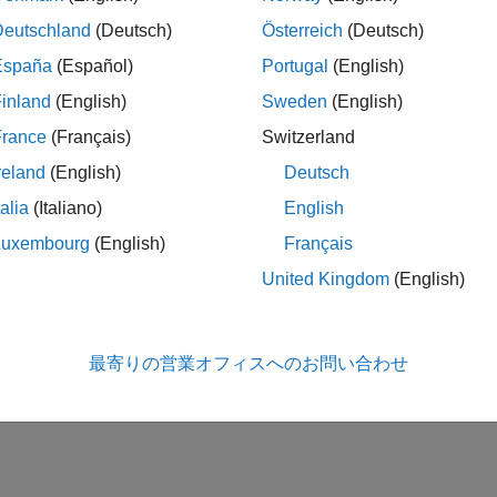
Calculate the position of a STA in an IEEE 802.11az network.
Deutschland
(Deutsch)
Österreich
(Deutsch)
Dimensional Indoor Positioning with 802.11az Fingerpri
España
(Español)
Portugal
(English)
Train a convolutional neural network for IEEE 802.11az localization and
inland
(English)
Sweden
(English)
How useful was this informa
France
(Français)
Switzerland
reland
(English)
Deutsch
talia
(Italiano)
English
Luxembourg
(English)
Français
United Kingdom
(English)
最寄りの営業オフィスへのお問い合わせ