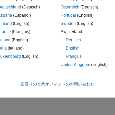
Deutschland
(Deutsch)
Österreich
(Deutsch)
ignal Recovery
España
(Español)
Portugal
(English)
inland
(English)
Sweden
(English)
it-Level Processing
France
(Français)
Switzerland
reland
(English)
Deutsch
How useful was this informa
talia
(Italiano)
English
Luxembourg
(English)
Français
United Kingdom
(English)
最寄りの営業オフィスへのお問い合わせ