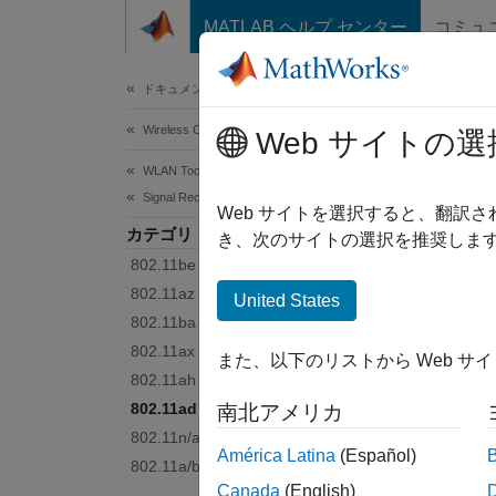
コンテンツへスキップ
MATLAB ヘルプ センター
コミュ
Document
ドキュメンテーションのホーム
Wireless Communications
802
Web サイトの選
WLAN Toolbox
Signal Reception
Receiv
Web サイトを選択すると、翻訳
カテゴリ
Model D
き、次のサイトの選択を推奨します
802.11be (Wi-Fi 7)
Func
802.11az
United States
802.11ba
expand 
802.11ax (Wi-Fi 6)
また、以下のリストから Web サ
802.11ah
W
802.11ad
南北アメリカ
802.11n/ac (Wi-Fi 4 and Wi-Fi 5)
América Latina
(Español)
802.11a/b/g/j/p
O
Canada
(English)