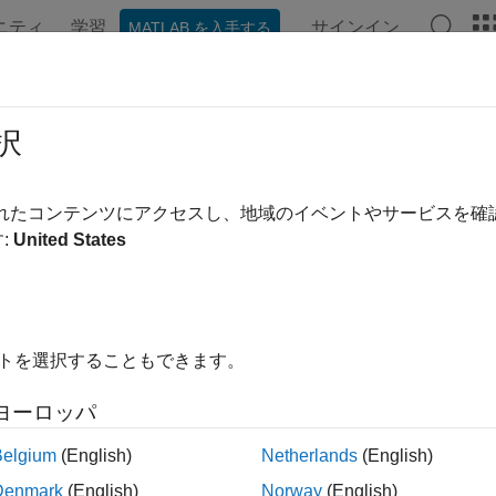
ニティ
学習
サインイン
MATLAB を入手する
ation
Examples
Functions
Blocks
Apps
Videos
.11ad
択
e 802.11ad™ (DMG) waveforms
されたコンテンツにアクセスし、地域のイベントやサービスを
MG-related signal reception functionality.
:
United States
tions
all
イトを選択することもできます。
aveform Detection and Synchronization
ヨーロッパ
Belgium
(English)
Netherlands
(English)
FDM Demodulation
Denmark
(English)
Norway
(English)