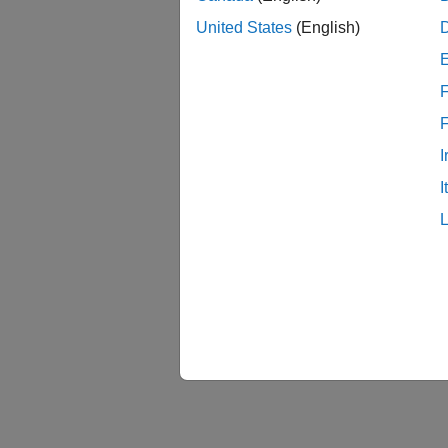
United States
(English)
S
F
B
I
I