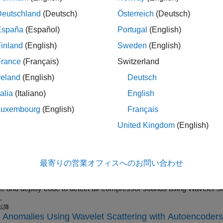
 以降
y Detection Using Convolutional Autoencoder with Wav
Deutschland
(Deutsch)
Österreich
(Deutsch)
anomalies in acoustic data using wavelet scattering with the
deepSig
España
(Español)
Portugal
(English)
 以降
度計データからの亀裂の識別
inland
(English)
Sweden
(English)
France
(Français)
Switzerland
ブレットと深層学習の手法を使用して、舗装の横断亀裂を検出し、
reland
(English)
Deutsch
earning Code Generation on ARM for Fault Detection U
l Networks
talia
(Italiano)
English
®
 acoustic-based fault detection on a Raspberry Pi
using wavelet sca
Luxembourg
(English)
Français
 以降
United Kingdom
(English)
 Wavelet Scattering and TensorFlow Lite Network on a 
and deploy Raspberry Pi code to detect air compressor sounds using the Wavelet Sc
arning network.
 以降
最寄りの営業オフィスへのお問い合わせ
 Air Compressor Sounds Using Wavelet Scattering and 
 deploy code to detect air compressor sounds using Wavelet Scattering and a TensorFlow™ Lite deep learning
.
 以降
 Anomalies Using Wavelet Scattering with Autoencoders