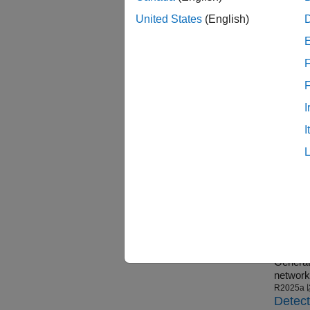
R2021b
Anomal
United States
(English)
Detect 
R2024a
加速
F
ウェー
I
Deep L
Neura
I
Perform
R2023a
Deploy
Generate 
deep le
R2025a
Detect
Generate and
network
R2025a
Detect