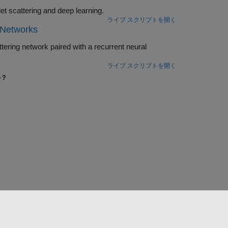
Learn how to develop an alert system for predictive maintenance using wavelet scattering and deep learning.
ライブ スクリプトを開く
 Networks
ライブ スクリプトを開く
か？