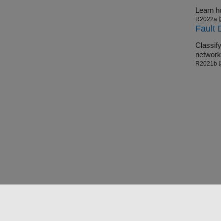
R2022a
Fault 
Classify faul
network
R2021b