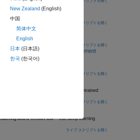
ライブ スクリプトを開く
elet Scattering Sequences
New Zealand
(English)
object.
nalAnomalyDetector
中国
ライブ スクリプトを開く
简体中文
English
その位置を特定する。
ライブ スクリプトを開く
日本
(日本語)
sing Wavelet Scattering and Recurrent
한국
(한국어)
ttering and recurrent neural networks.
ライブ スクリプトを開く
Raspberry Pi Using Simulink
attering block and a pretrained
ライブ スクリプトを開く
TensorFlow Lite
ライブ スクリプトを開く