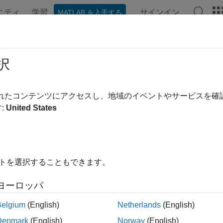
ニティ
学習
サインイン
MATLAB を入手する
ンテーション
例
関数
アプリ
ビデオ
MATLAB Ans
イズと振動
択
号、疲労解析、回転機、異常検出
されたコンテンツにアクセスし、地域のイベントやサービスを
 データおよび振動データにおける故障および異常の検出。
:
United States
情報
tive Maintenance Toolbox
イトを選択することもできます。
の例
ヨーロッパ
mpressor Fault Detection Using Wavelet Scattering
Belgium
(English)
Netherlands
(English)
Classify 
Denmark
(English)
Norway
(English)