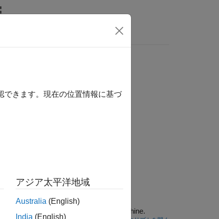
wers
確認できます。現在の位置情報に基づ
アジア太平洋地域
Australia
(English)
faults in acoustic recordings of air compressors using a wavelet scattering network and a support vector machine.
India
(English)