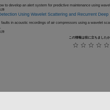
 以降
Detection Using Wavelet Scattering and Recurrent Deep
ts in acoustic recordings of air compressors using a wavelet scattering network paired with a recurrent neural
.
 以降
この情報は役に立ちました