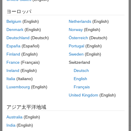
れていることを確認します。
ヨーロッパ
サポート
されてい
Belgium
(English)
Netherlands
(English)
るプラッ
Denmark
(English)
Norway
(English)
ベンダーデバ
必要なベンダ
トフォー
イス
ードライバー
ム
詳細
Deutschland
(Deutsch)
Österreich
(Deutsch)
®
Kvaser CAN
「Kvaser
Windows
,
Kvaser CAN
España
(Español)
Portugal
(English)
®
デバイス
Drivers for
Linux
インターフェ
Finland
(English)
Sweden
(English)
Windows」ま
イス サポー
たは
ト
France
(Français)
Switzerland
「Kvaser
Linux Drivers
Ireland
(English)
Deutsch
and SDK」
Italia
(Italiano)
English
は、
Kvaser
Downloads
Luxembourg
(English)
Français
から入手でき
United Kingdom
(English)
ます。
アジア太平洋地域
®
MathWorks
ツールボック
Windows,
MathWorks
仮想 CAN チ
スに含まれて
Linux
仮想チャネル
Australia
(English)
ャネル
います。
India
(English)
NI™ NI-XNET
「NI-XNET」
Windows
National