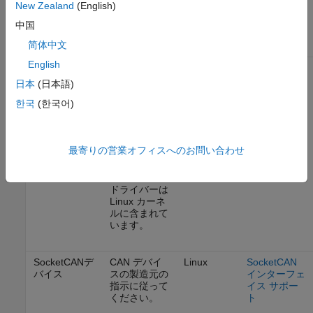
New Zealand
(English)
CANデバイス
は
NI-XNET
Instruments
ダウンロード
CAN インタ
中国
から入手でき
ーフェイス
简体中文
ます。
サポート
English
PEAK-System
「デバイス
Windows,
PEAK-
CANデバイス
ドライバー
Linux
System CAN
日本
(日本語)
セットアップ
インターフェ
Windows」は
イス サポー
한국
(한국어)
PEAK-
ト
System
Drivers
から
最寄りの営業オフィスへのお問い合わせ
入手できま
す。
ドライバーは
Linux カーネ
ルに含まれて
います。
SocketCANデ
CAN デバイ
Linux
SocketCAN
バイス
スの製造元の
インターフェ
指示に従って
イス サポー
ください。
ト