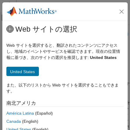
コンテンツへスキップ
MATLAB ヘルプ センター
オフキャンバス ナビゲーション メ
メインコンテンツ
Web サイトの選択
ドキュメンテーションのホーム
このページは機械翻訳を使用して翻訳されました。最新版の英語
を参照するには、ここをクリックします。
テストと計測
Web サイトを選択すると、翻訳されたコンテンツにアクセス
自動車
し、地域のイベントやサービスを確認できます。現在の位置情
Vehicle Network Toolbox
でサポー
報に基づき、次のサイトの選択を推奨します:
United States
Vehicle Network Toolbox
トされているハードウェア
カテゴリ
United States
Vehicle Network Toolbox 入門
サードパーティ製ハードウェアのサポート
CAN 通信と CAN FD 通信
このリリース時点で、Vehicle Network Toolbox™ は次の表に示す
また、以下のリストから Web サイトを選択することもできま
CAN デバイスをサポートしています。
XCP通信
す。
J1939通信
CAN デバイスと通信するには、必要なドライバーとライブラリを
南北アメリカ
標準ファイル形式
システム上にインストールする必要があります。表に示されてい
Vehicle Network Toolbox でサポートされて
América Latina
(Español)
るデバイス ベンダーの Web サイトからドライバーをダウンロー
いるハードウェア
ドしてインストールできます。デプロイされたアプリケーション
Canada
(English)
の場合、適切なドライバーがターゲット マシンにインストールさ
United States
(English)