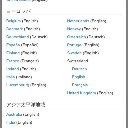
れていることを確認します。
ヨーロッパ
サポート
されてい
Belgium
(English)
Netherlands
(English)
るプラッ
Denmark
(English)
Norway
(English)
ベンダーデバ
必要なベンダ
トフォー
イス
ードライバー
ム
詳細
Deutschland
(Deutsch)
Österreich
(Deutsch)
®
Kvaser CAN
「Kvaser
Windows
,
Kvaser CAN
España
(Español)
Portugal
(English)
®
デバイス
Drivers for
Linux
インターフェ
Finland
(English)
Sweden
(English)
Windows」ま
イス サポー
たは
ト
France
(Français)
Switzerland
「Kvaser
Linux Drivers
Ireland
(English)
Deutsch
and SDK」
Italia
(Italiano)
English
は、
Kvaser
Downloads
Luxembourg
(English)
Français
から入手でき
United Kingdom
(English)
ます。
アジア太平洋地域
®
MathWorks
ツールボック
Windows,
MathWorks
仮想 CAN チ
スに含まれて
Linux
仮想チャネル
Australia
(English)
ャネル
います。
India
(English)
NI™ NI-XNET
「NI-XNET」
Windows
National