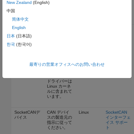
New Zealand
(English)
CANデバイス
は
NI-XNET
Instruments
ダウンロード
CAN インタ
中国
から入手でき
ーフェイス
简体中文
ます。
サポート
English
PEAK-System
「デバイス
Windows,
PEAK-
CANデバイス
ドライバー
Linux
System CAN
日本
(日本語)
セットアップ
インターフェ
Windows」は
イス サポー
한국
(한국어)
PEAK-
ト
System
Drivers
から
最寄りの営業オフィスへのお問い合わせ
入手できま
す。
ドライバーは
Linux カーネ
ルに含まれて
います。
SocketCANデ
CAN デバイ
Linux
SocketCAN
バイス
スの製造元の
インターフェ
指示に従って
イス サポー
ください。
ト