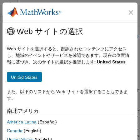
コンテンツへスキップ
MATLAB ヘルプ センター
オフキャンバス ナビゲーション メ
メインコンテンツ
Web サイトの選択
ドキュメンテーションのホーム
このページは機械翻訳を使用して翻訳されました。最新版の英語
を参照するには、ここをクリックします。
テストと計測
Web サイトを選択すると、翻訳されたコンテンツにアクセス
自動車
し、地域のイベントやサービスを確認できます。現在の位置情
Vehicle Network Toolbox
でサポー
報に基づき、次のサイトの選択を推奨します:
United States
Vehicle Network Toolbox
トされているハードウェア
カテゴリ
United States
Vehicle Network Toolbox 入門
サードパーティ製ハードウェアのサポート
CAN 通信と CAN FD 通信
このリリース時点で、Vehicle Network Toolbox™ は次の表に示す
また、以下のリストから Web サイトを選択することもできま
CAN デバイスをサポートしています。
XCP通信
す。
J1939通信
CAN デバイスと通信するには、必要なドライバーとライブラリを
南北アメリカ
標準ファイル形式
システム上にインストールする必要があります。表に示されてい
Vehicle Network Toolbox でサポートされて
América Latina
(Español)
るデバイス ベンダーの Web サイトからドライバーをダウンロー
いるハードウェア
ドしてインストールできます。デプロイされたアプリケーション
Canada
(English)
の場合、適切なドライバーがターゲット マシンにインストールさ
United States
(English)