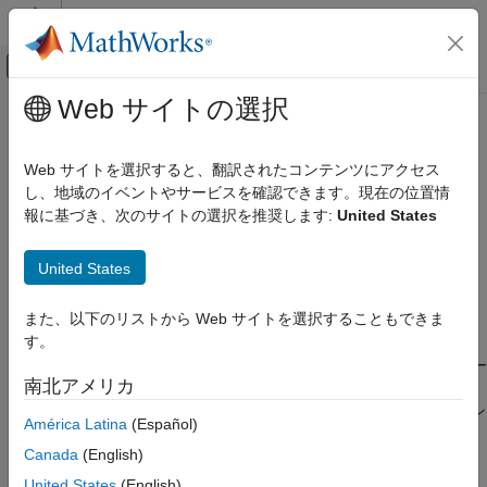
コンテンツへスキップ
MATLAB ヘルプ センター
オフキャンバス ナビゲーション メ
メインコンテンツ
Web サイトの選択
ドキュメンテーションのホーム
visionSupportPackages
イメージ処理とコンピューター ビジョン
Web サイトを選択すると、翻訳されたコンテンツにアクセス
Computer Vision Toolbox
のデータをダウンロード、インストー
し、地域のイベントやサービスを確認できます。現在の位置情
Computer Vision Toolbox
ル、またはアンインストールするためのインストーラーの起動
報に基づき、次のサイトの選択を推奨します:
United States
オブジェクトの検出とセグメント化
テキスト、バーコード、および基準マーカーの
構文
検出と認識
United States
visionSupportPackages
visionSupportPackages
また、以下のリストから Web サイトを選択することもできま
説明
項目一覧
す。
は、サポート パッケージ インストーラー
構文
visionSupportPackages
南北アメリカ
を起動します。これを使用して、Computer Vision Toolbox™ の
説明
サポート パッケージをダウンロード、インストール、またはアン
例
América Latina
(Español)
インストールできます。
バージョン履歴
Canada
(English)
参考
Computer Vision Toolbox サポート パッケージ
United States
(English)