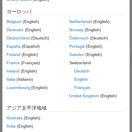
OCR Language Data Files のインストール
ヨーロッパ
Computer Vision Toolbox Interface for OpenCV in MATLAB のイ
Belgium
(English)
Netherlands
(English)
ンストールと使用
Denmark
(English)
Norway
(English)
例
Deutschland
(Deutsch)
Österreich
(Deutsch)
España
(Español)
Portugal
(English)
Computer Vision Toolbox
インストーラーの起動
Finland
(English)
Sweden
(English)
visionSupportPackages
France
(Français)
Switzerland
Ireland
(English)
Deutsch
バージョン履歴
Italia
(Italiano)
English
R2014b で導入
Luxembourg
(English)
Français
United Kingdom
(English)
参考
アジア太平洋地域
トピック
Australia
(English)
Computer Vision Toolbox アドオン サポート ファイルのインスト
ール
India
(English)