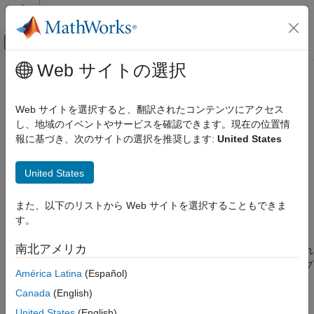
コンテンツへスキップ
MATLAB ヘルプ センター
オフキャンバス ナビゲーション メ
メインコンテンツ
Web サイトの選択
ドキュメンテーションのホーム
terminate
イメージ処理とコンピューター ビジョン
Web サイトを選択すると、翻訳されたコンテンツにアクセス
自動化されたアルゴリズムの終了 (オプション)
し、地域のイベントやサービスを確認できます。現在の位置情
Computer Vision Toolbox
報に基づき、次のサイトの選択を推奨します:
United States
グラウンド トゥルースのイメージおよびビデ
このページをすべて展開する
オ
構文
AI アシストによる自動ラベル付け
United States
terminate(algObj)
terminate
また、以下のリストから Web サイトを選択することもできま
説明
項目一覧
す。
メソッドは、
が指定された間隔の最後のフレーム
構文
terminate
run
南北アメリカ
を処理した後、またはオートメーション アルゴリズムが停止され
説明
たとき、オートメーション アルゴリズムの状態をクリーンアップ
入力引数
América Latina
(Español)
します。
バージョン履歴
Canada
(English)
参考
のクライアントはこのメソッドを必要に応
AutomationAlgorithm
United States
(English)