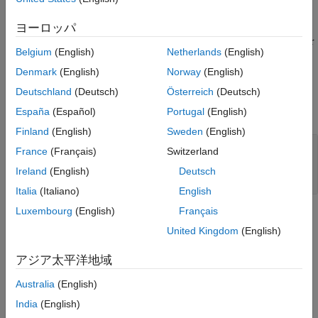
じて実装できます。
ヨーロッパ
は、オートメーション アルゴリズムの状態を
terminate(
)
algObj
Belgium
(English)
Netherlands
(English)
クリーンアップします。
Denmark
(English)
Norway
(English)
入力引数
Deutschland
(Deutsch)
Österreich
(Deutsch)
すべて展開する
España
(Español)
Portugal
(English)
Finland
(English)
Sweden
(English)
—
オートメーション アルゴリズム
algObj
France
(Français)
Switzerland
オブジ
vision.labeler.AutomationAlgorithm
Ireland
(English)
Deutsch
ェクト
Italia
(Italiano)
English
Luxembourg
(English)
Français
バージョン履歴
United Kingdom
(English)
R2017a で導入
アジア太平洋地域
参考
Australia
(English)
|
|
|
checkSetup
initialize
run
India
(English)
vision.labeler.AutomationAlgorithm