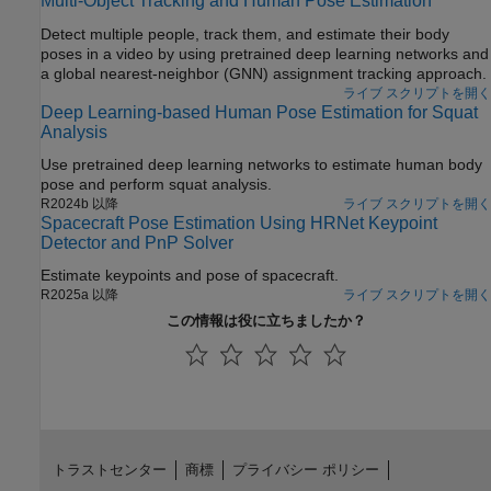
Multi-Object Tracking and Human Pose Estimation
Detect multiple people, track them, and estimate their body
poses in a video by using pretrained deep learning networks and
a global nearest-neighbor (GNN) assignment tracking approach.
ライブ スクリプトを開く
Deep Learning-based Human Pose Estimation for Squat
Analysis
Use pretrained deep learning networks to estimate human body
pose and perform squat analysis.
R2024b 以降
ライブ スクリプトを開く
Spacecraft Pose Estimation Using HRNet Keypoint
Detector and PnP Solver
Estimate keypoints and pose of spacecraft.
R2025a 以降
ライブ スクリプトを開く
この情報は役に立ちましたか？
トラストセンター
商標
プライバシー ポリシー