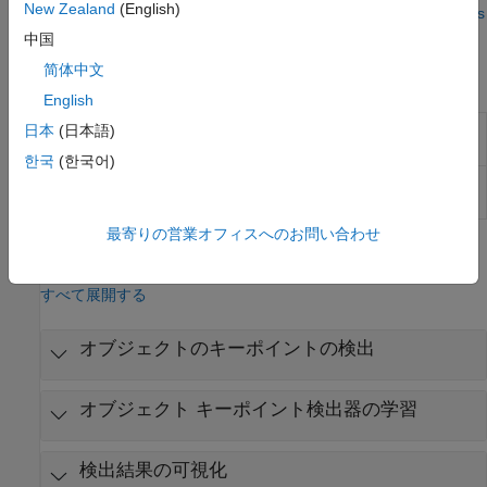
New Zealand
(English)
の詳細については、
Deep Learning: Transfer Learning in 10 lines
of MATLAB Code
を参照してください。
中国
简体中文
アプリ
English
イメージ ラ
コンピューター ビジョンの応用に使用する
日本
(日本語)
ベラー
ラベル イメージ
한국
(한국어)
ビデオ ラベ
Label video for computer vision applications
ラー
最寄りの営業オフィスへのお問い合わせ
関数
すべて展開する
オブジェクトのキーポイントの検出
オブジェクト キーポイント検出器の学習
検出結果の可視化