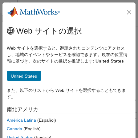
コンテンツへスキップ
MATLAB ヘルプ センター
オフキャンバス ナビゲーション メ
メインコンテンツ
Web サイトの選択
ドキュメンテーションのホーム
キーポイントの検出
イメージ処理とコンピューター ビジョン
Web サイトを選択すると、翻訳されたコンテンツにアクセス
事前学習済みの HRNet キーポイント検出器を使用してイメージ
し、地域のイベントやサービスを確認できます。現在の位置情
Computer Vision Toolbox
内の人間の姿勢を推定する、もしくはカスタム オブジェクト キ
報に基づき、次のサイトの選択を推奨します:
United States
オブジェクトの検出とセグメント化
ーポイント検出器に学習させる
カテゴリ
キーポイント検出 (キーポイント位置推定またはランドマーク検
United States
出とも呼ばれる) は、イメージ内にあるオブジェクトの特定の関
オブジェクトの検出
心点の識別と位置推定を伴うコンピューター ビジョン タスクで
セマンティック セグメンテーション
また、以下のリストから Web サイトを選択することもできま
す。コンピューター ビジョン タスクにおいて、キーポイントは
インスタンス セグメンテーション
す。
人体の関節、顔のランドマーク、またはオブジェクト上の際立っ
テキスト、バーコード、および基準マーカ
た点を表すことができます。Computer Vision Toolbox™ は、高
ーの検出と認識
南北アメリカ
解像度深層学習ネットワーク (HRNet) を使用した、オブジェクト
キーポイントの検出
内のキーポイント検出のための深層学習ベースのアプローチをサ
América Latina
(Español)
自動外観検査
ポートしています。HRNet は畳み込みニューラル ネットワーク
Canada
(English)
(CNN) をベースとしています。HRNet キーポイント検出器の詳
United States
(English)