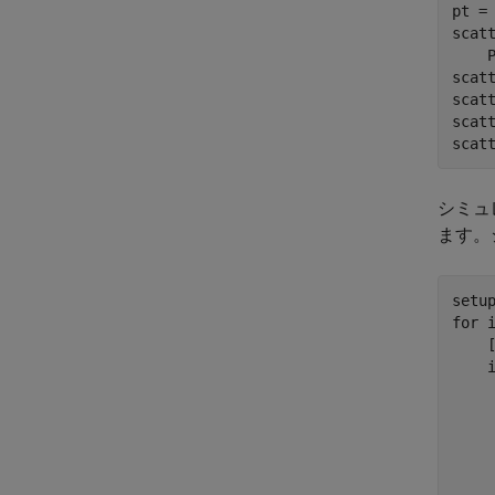
pt = 
scat
    P
scat
scat
scat
scat
シミュ
ます。
for
 
    
    
     
    