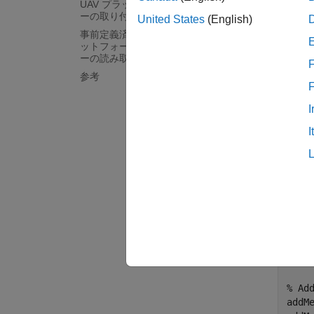
建物
UAV プラットフォームの定義とセンサ
ーの取り付け
United States
(English)
uavSce
事前定義済みの軌跡に沿う UAV プラ
るモデ
ットフォームの飛行および点群センサ
ーの読み取り値の収集
ェクト
F
参考
ます。
I
% Cr
I
scen
% Ad
color
color
color
addM
% Lo
load
% Ad
addM