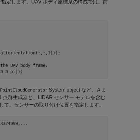
指定します。UAV ボディ座標系の構成では、前
at(orientation(:,:,1)));

 the UAV body frame.
[0 0 pi]))
System object など、さま
PointCloudGenerator
 点群生成器と、LiDAR センサー モデルを含む
として、センサーの取り付け位置を指定します。
.3324099,
...