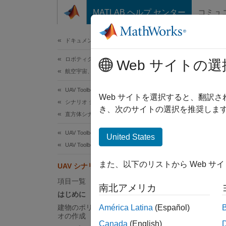
コンテンツへスキップ
MATLAB ヘルプ センター
コミュ
ドキュメ
ドキュメンテーションのホーム
ロボティクスおよび自律システム
UA
Web サイトの選
航空宇宙、防衛
UAV Toolbox
Web サイトを選択すると、翻訳
シナリオ シミュレーション
き、次のサイトの選択を推奨します
一連の
直方体シナリオ シミュレーション
は、開
UAV Toolbox
United States
視化し
UAV Toolbox 入門
はじ
また、以下のリストから Web サ
UAV シナリオのチュートリアル
自律ア
項目一覧
南北アメリカ
できま
はじめに
ます。
建物のポリゴン メッシュを含むシナリ
América Latina
(Español)
オの作成
Canada
(English)