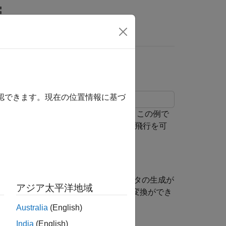
ビデオ
MATLAB Answers
確認できます。現在の位置情報に基づ
を実行するためのシナリオを作成します。この例で
 UAV シナリオを使用して UAV の飛行を可
ースの生成と環境からのセンサー データの生成が
アジア太平洋地域
AV の軌跡の指定、座標系間のデータ変換ができ
化できます。
Australia
(English)
India
(English)