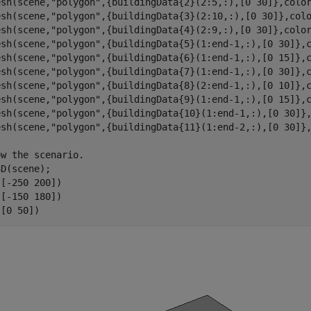
esh(scene,
"polygon"
,{buildingData{2}(2:5,:),[0 30]},color
esh(scene,
"polygon"
,{buildingData{3}(2:10,:),[0 30]},colo
esh(scene,
"polygon"
,{buildingData{4}(2:9,:),[0 30]},color
esh(scene,
"polygon"
,{buildingData{5}(1:end-1,:),[0 30]},c
esh(scene,
"polygon"
,{buildingData{6}(1:end-1,:),[0 15]},c
esh(scene,
"polygon"
,{buildingData{7}(1:end-1,:),[0 30]},c
esh(scene,
"polygon"
,{buildingData{8}(2:end-1,:),[0 10]},c
esh(scene,
"polygon"
,{buildingData{9}(1:end-1,:),[0 15]},c
esh(scene,
"polygon"
,{buildingData{10}(1:end-1,:),[0 30]},
esh(scene,
"polygon"
,{buildingData{11}(1:end-2,:),[0 30]},
ow the scenario.
D(scene);

[-250 200])

[-150 180])

([0 50])