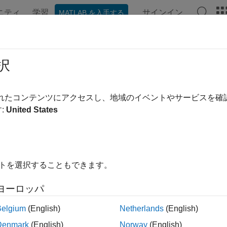
ニティ
学習
サインイン
MATLAB を入手する
ンテーション
例
関数
ブロック
アプリ
シーン
V シナリオのチュートリアル
択
されたコンテンツにアクセスし、地域のイベントやサービスを
:
United States
建物の間を飛行する無人航空機 (UAV) のシミュレーション
ループ シミュレーションでの UAV の姿勢を更新しています。この
、シミュレートした点群センサーの読み取り値を生成します。
めに
イトを選択することもできます。
ルゴリズムをテストするために、UAV シナリオではテスト ケ
ヨーロッパ
す。ワークスペースでの障害物の指定、グローバル座標での U
この UAV シナリオでは、この情報を環境の基準座標系で可視
Belgium
(English)
Netherlands
(English)
Denmark
(English)
Norway
(English)