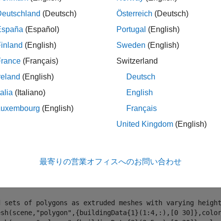
のポリゴン メッシュを含むシナリオの作成
Deutschland
(Deutsch)
Österreich
(Deutsch)
オブジェクトは、一連の固定障害物と、プラットフォー
nario
España
(Español)
Portugal
(English)
ルです。
オブジェクトを使用して、固定翼 UAV
uavPlatform
をモデル化します。この例では、地面と、突き出たポリゴンによ
inland
(English)
Sweden
(English)
建物のポリゴン データを読み込み、ポリゴン メッシュの追加
France
(Français)
Switzerland
reland
(English)
Deutsch
eate the UAV scenario.
talia
(Italiano)
English
e = uavScenario(UpdateRate=2,ReferenceLocation=[75 -46 0]
Luxembourg
(English)
Français
d a ground plane.
.Gray = 0.651*ones(1,3);

United Kingdom
(English)
.Green = [0.3922 0.8314 0.0745];

.Red = [1 0 0];

esh(scene,
"polygon"
,{[-250 -150; 200 -150; 200 180; -250 
最寄りの営業オフィスへのお問い合わせ
ad building polygons.
(
"buildingData.mat"
);

d sets of polygons as extruded meshes with varying heigh
esh(scene,
"polygon"
,{buildingData{1}(1:4,:),[0 30]},color