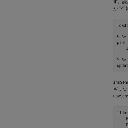
す。読
が
"x"
load
% Se
plat
    
% Se
upda
insSen
ざまな
uavSen
lida
    
    