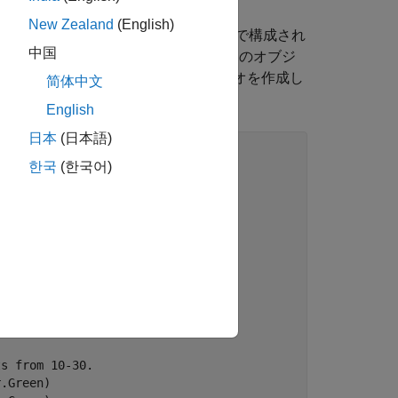
New Zealand
(English)
ムと呼ばれる移動可能なオブジェクトで構成され
中国
、マルチローター、その他のシナリオ内のオブジ
る 11 棟の建物で構成されるシナリオを作成し
简体中文
に使用します。
English
日本
(日本語)
한국
(한국어)
);

180],[-4 0]},color.Gray)

ts from 10-30.
.Green)
