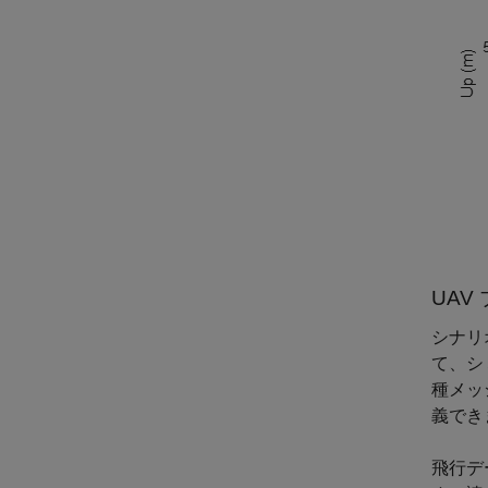
UA
シナリ
て、シ
種メッ
義でき
飛行デ