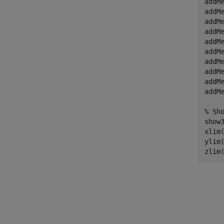
addM
addM
addM
addM
addM
addM
addM
addM
addM
addM
% Sh
show3
xlim(
ylim(
zlim