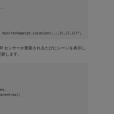
...






- min(reshape(pt.Location(:,:,3),[],1))"
AR センサーが更新されるたびにシーンを表示し
更新します。
mes.
arent=ax);
