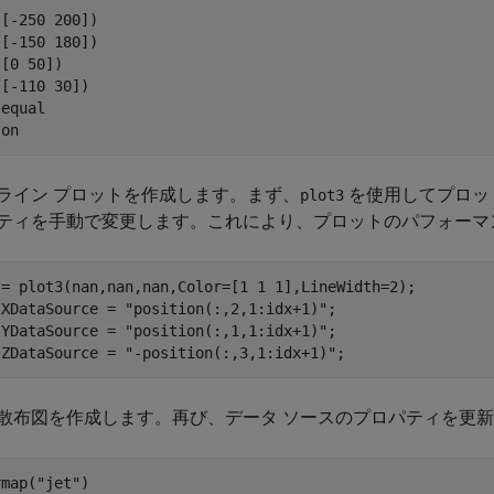
[-250 200])

[-150 180])

[0 50])

[-110 30])

 
equal
 
on
ライン プロットを作成します。まず、
を使用してプロッ
plot3
ティを手動で変更します。これにより、プロットのパフォーマ
 = plot3(nan,nan,nan,Color=[1 1 1],LineWidth=2);

.XDataSource = 
"position(:,2,1:idx+1)"
;

.YDataSource = 
"position(:,1,1:idx+1)"
;

.ZDataSource = 
"-position(:,3,1:idx+1)"
;
散布図を作成します。再び、データ ソースのプロパティを更
rmap(
"jet"
)
