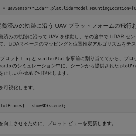
r = uavSensor(
"Lidar"
,plat,lidarmodel,MountingLocation=[
定義済みの軌跡に沿う UAV プラットフォームの飛
義済みの軌跡に沿って UAV を移動し、その途中で LiDAR
て、LiDAR ベースのマッピングと位置推定アルゴリズムをテ
 プロット
と
を事前に割り当ててから、プロ
traj
scatterPlot
のシミュレーション中に、シーンから提供された
nario
plotFr
を正しい座標系で可視化します。
を可視化します。
plotFrames] = show3D(scene);
を向上させるために、プロット ビューを更新します。