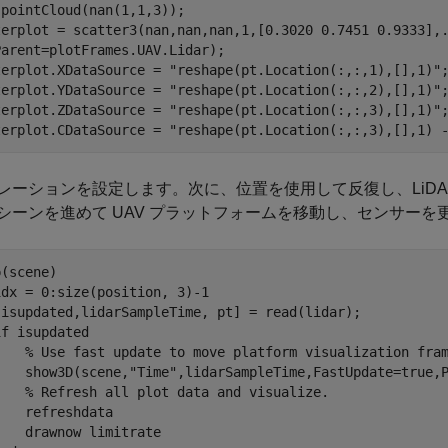
pointCloud(nan(1,1,3));

terplot = scatter3(nan,nan,nan,1,[0.3020 0.7451 0.9333],
arent=plotFrames.UAV.Lidar);

terplot.XDataSource = 
"reshape(pt.Location(:,:,1),[],1)"
;
terplot.YDataSource = 
"reshape(pt.Location(:,:,2),[],1)"
;
terplot.ZDataSource = 
"reshape(pt.Location(:,:,3),[],1)"
;
terplot.CDataSource = 
"reshape(pt.Location(:,:,3),[],1) 
レーションを設定します。次に、位置を使用して反復し、LiD
シーンを進めて UAV プラットフォームを移動し、センサーを
idx = 0:size(position, 3)-1

[isupdated,lidarSampleTime, pt] = read(lidar);

if
 isupdated

% Use fast update to move platform visualization fra
    show3D(scene,
"Time"
,lidarSampleTime,FastUpdate=true,P
% Refresh all plot data and visualize.
   refreshdata

    drawnow 
limitrate