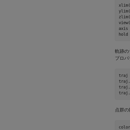
xlim(
ylim(
zlim(
view(
axis
hold
軌跡の
プロパ
traj
traj
traj
traj
点群の
colo