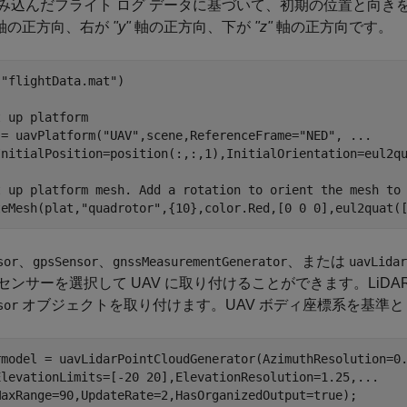
み込んだフライト ログ データに基づいて、初期の位置と向きを
軸の正方向、右が
"y"
軸の正方向、下が
"z"
軸の正方向です。
(
"flightData.mat"
)

t up platform
 = uavPlatform(
"UAV"
,scene,ReferenceFrame=
"NED"
, 
...
InitialPosition=position(:,:,1),InitialOrientation=eul2qu
t up platform mesh. Add a rotation to orient the mesh to
teMesh(plat,
"quadrotor"
,{10},color.Red,[0 0 0],eul2quat(
、
、
、または
sor
gpsSensor
gnssMeasurementGenerator
uavLidar
センサーを選択して UAV に取り付けることができます。LiDAR
オブジェクトを取り付けます。UAV ボディ座標系を基準
sor
rmodel = uavLidarPointCloudGenerator(AzimuthResolution=0
ElevationLimits=[-20 20],ElevationResolution=1.25,
...
MaxRange=90,UpdateRate=2,HasOrganizedOutput=true);
