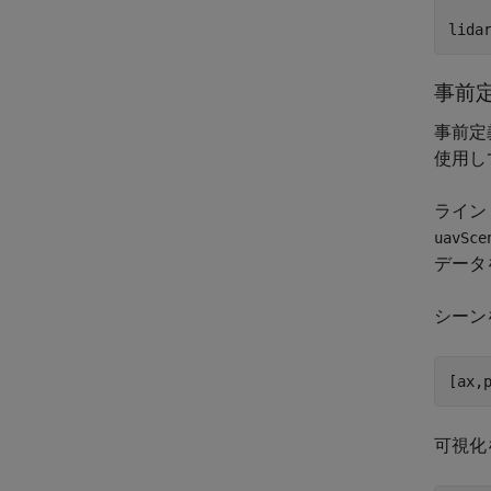
lida
事前
事前定
使用し
ライン
uavSce
データ
シーン
[ax,
可視化