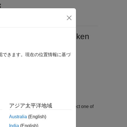
Videos
Answers
ation.updateAccessToken
確認できます。現在の位置情報に基づ
アジア太平洋地域
pens a dialog-box where you can select one of
®
 in Cesium Ion
.
Australia
(English)
India
(English)