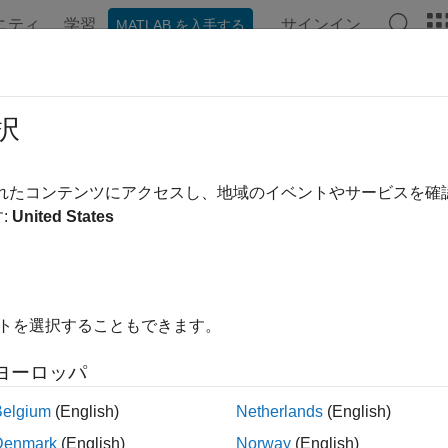
ニティ
学習
サインイン
MATLAB を入手する
ンテーション
例
関数
ブロック
アプリ
シーン
3d.environment.GeospatialConfigur
択
 access token
されたコンテンツにアクセスし、地域のイベントやサービスを
R2024b
:
United States
ax
pdateAccessToken
environment.GeospatialConfiguration.updateAccessToken()
イトを選択することもできます。
ription
ヨーロッパ
o
environment.GeospatialConfiguration.updateAccessToken()
sting
and update the
value from your token
AccessTokenID
Token
Belgium
(English)
Netherlands
(English)
Denmark
(English)
Norway
(English)