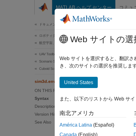
コンテンツへスキップ
MATLAB ヘルプ センター
コミュ
ドキュメ
ドキュメンテーションのホーム
ロボティクスおよび自律システム
sim
Web サイトの選
航空宇宙、防衛
UAV Toolbox
Update
Web サイトを選択すると、翻訳
Scenario Simulation
Since 
き、次のサイトの選択を推奨します
Cuboid Scenario Simulation
Synt
sim3d.environment.GeospatialConfiguration.u
United States
ON THIS PAGE
sim3d.
Syntax
また、以下のリストから Web サ
Desc
Description
南北アメリカ
Version History
sim3d.
the exi
See Also
América Latina
(Español)
Canada
(English)