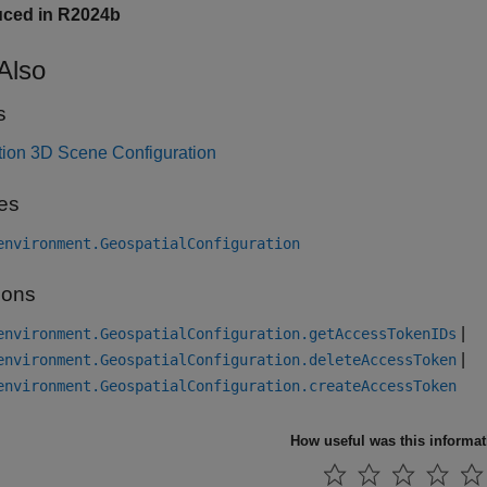
uced in R2024b
Also
s
tion 3D Scene Configuration
es
environment.GeospatialConfiguration
ions
|
environment.GeospatialConfiguration.getAccessTokenIDs
|
environment.GeospatialConfiguration.deleteAccessToken
environment.GeospatialConfiguration.createAccessToken
How useful was this informa