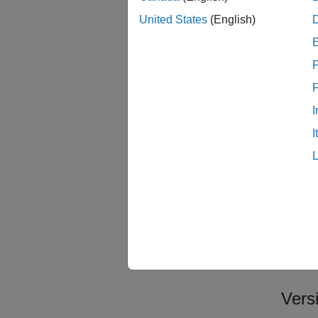
United States
(English)
F
I
I
For mo
Vers