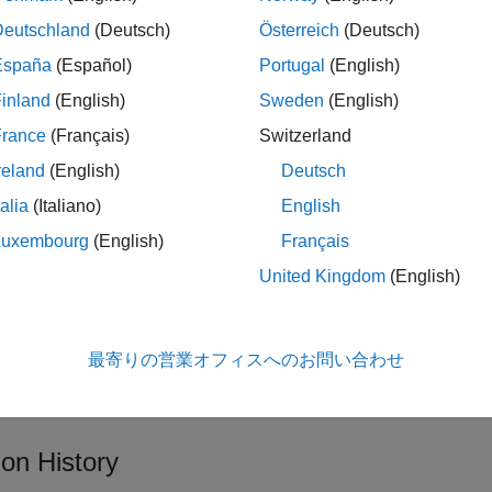
Deutschland
(Deutsch)
Österreich
(Deutsch)
España
(Español)
Portugal
(English)
inland
(English)
Sweden
(English)
France
(Français)
Switzerland
reland
(English)
Deutsch
talia
(Italiano)
English
Luxembourg
(English)
Français
United Kingdom
(English)
最寄りの営業オフィスへのお問い合わせ
re information on using Cesium Ion, see
Visualize with Cesium
.
ion History