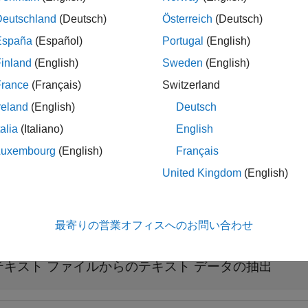
Deutschland
(Deutsch)
Österreich
(Deutsch)
España
(Español)
Portugal
(English)
は、Web サイトからテキスト データを st
xtractFileText(
)
url
inland
(English)
Sweden
(English)
France
(Français)
Switzerland
reland
(English)
Deutsch
は、1 つ以上の名前と値の
xtractFileText(
___
,
)
Name,Value
talia
(Italiano)
English
Luxembourg
(English)
Français
United Kingdom
(English)
最寄りの営業オフィスへのお問い合わせ
折りたたむ
テキスト ファイルからのテキスト データの抽出