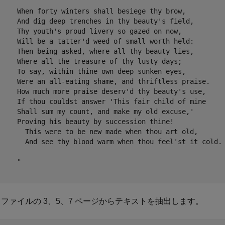
     When forty winters shall besiege thy brow, 

     And dig deep trenches in thy beauty's field, 

     Thy youth's proud livery so gazed on now, 

     Will be a tatter'd weed of small worth held: 

     Then being asked, where all thy beauty lies, 

     Where all the treasure of thy lusty days; 

     To say, within thine own deep sunken eyes, 

     Were an all-eating shame, and thriftless praise. 

     How much more praise deserv'd thy beauty's use, 

     If thou couldst answer 'This fair child of mine 

     Shall sum my count, and make my old excuse,' 

     Proving his beauty by succession thine! 

       This were to be new made when thou art old, 

       And see thy blood warm when thou feel'st it cold. 
    "

F ファイルの 3、5、7 ページからテキストを抽出します。