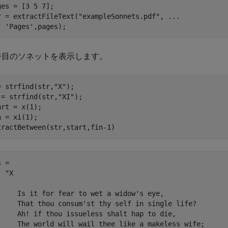
ges = [3 5 7];

r = extractFileText(
"exampleSonnets.pdf"
, 
...
'Pages'
,pages);
 番目のソネットを表示します。
= strfind(str,
"X"
);

 = strfind(str,
"XI"
);

art = x(1);

n = xi(1);

tractBetween(str,start,fin-1)
 = 

 "X 

     Is it for fear to wet a widow's eye, 

     That thou consum'st thy self in single life? 

     Ah! if thou issueless shalt hap to die, 

     The world will wail thee like a makeless wife; 
