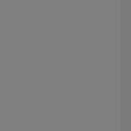
  
  
  
  
  
  
  
  
  
  
   
  
  
  
  
  
  
  
  