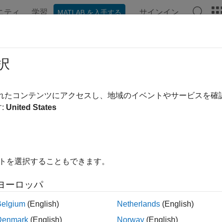
ニティ
学習
サインイン
MATLAB を入手する
ンテーション
例
関数
ビデオ
MATLAB Answers
actFileText
択
Microsoft
Word
、HTML、Web サイト、およびプレーン テキ
されたコンテンツにアクセスし、地域のイベントやサービスを
:
United States
内をすべて折りたたむ
extractFileText(filename)
イトを選択することもできます。
extractFileText(url)
extractFileText(
___
,Name,Value)
ヨーロッパ
Belgium
(English)
Netherlands
(English)
は、ファイルからテキスト データを s
xtractFileText(
)
filename
Denmark
(English)
Norway
(English)