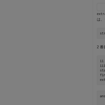
extr
は、
st
2 
ii
ii
st
fi
ex
ans
   