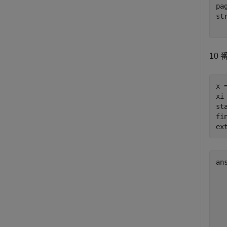
pa
st
10
x 
xi
st
fi
ex
ans
   
  
  
  
  