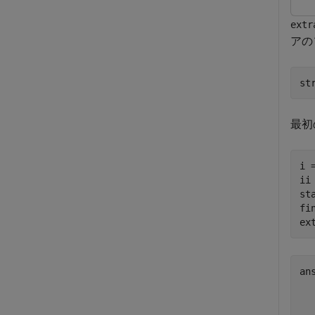
extr
アの
st
最初
i 
ii
st
fi
ex
ans
   
  