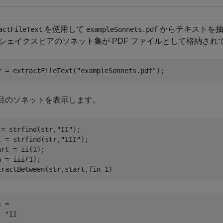
を使用して
からテキストを
actFileText
exampleSonnets.pdf
シェイクスピアのソネット集が PDF ファイルとして格納され
r = extractFileText(
"exampleSonnets.pdf"
);
番目のソネットを表示します。
 = strfind(str,
"II"
);

i = strfind(str,
"III"
);

art = ii(1);

n = iii(1);

tractBetween(str,start,fin-1)
 = 

 "II 
