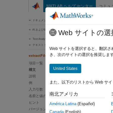
コンテンツへスキップ
MATLAB ヘルプ センター
コミュ
ドキュメ
ドキュメンテーションのホーム
AI および統計
extr
Web サイトの選
Text Analytics Toolbox
テキスト データの準備
PDF、
Web サイトを選択すると、翻訳
き、次のサイトの選択を推奨します
extractFileText
ページ
項目一覧
構文
United States
構文
説明
str = 
また、以下のリストから Web サ
例
str = 
入力引数
str = 
南北アメリカ
説明
名前と値の引数
ヒント
América Latina
(Español)
= e
str
バージョン履歴
Canada
(English)