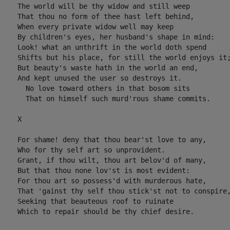
     The world will be thy widow and still weep 

     That thou no form of thee hast left behind, 

     When every private widow well may keep 

     By children's eyes, her husband's shape in mind: 

     Look! what an unthrift in the world doth spend 

     Shifts but his place, for still the world enjoys it;
     But beauty's waste hath in the world an end, 

     And kept unused the user so destroys it. 

       No love toward others in that bosom sits 

       That on himself such murd'rous shame commits. 

    X 

     For shame! deny that thou bear'st love to any, 

     Who for thy self art so unprovident. 

     Grant, if thou wilt, thou art belov'd of many, 

     But that thou none lov'st is most evident: 

     For thou art so possess'd with murderous hate, 

     That 'gainst thy self thou stick'st not to conspire,
     Seeking that beauteous roof to ruinate 

     Which to repair should be thy chief desire. 
