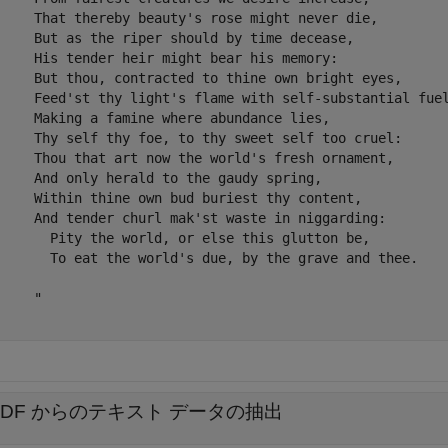
     That thereby beauty's rose might never die,

     But as the riper should by time decease,

     His tender heir might bear his memory:

     But thou, contracted to thine own bright eyes,

     Feed'st thy light's flame with self-substantial fuel
     Making a famine where abundance lies,

     Thy self thy foe, to thy sweet self too cruel:

     Thou that art now the world's fresh ornament,

     And only herald to the gaudy spring,

     Within thine own bud buriest thy content,

     And tender churl mak'st waste in niggarding:

       Pity the world, or else this glutton be,

       To eat the world's due, by the grave and thee.

    "

PDF からのテキスト データの抽出