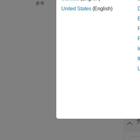
参考
例
United States
(English)
= e
str
F
例
I
= e
str
I
ます。
例
例
すべて