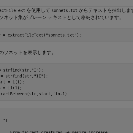
を使用して
からテキストを抽出しま
actFileText
sonnets.txt
ソネット集がプレーン テキストとして格納されています。
r = extractFileText(
"sonnets.txt"
);
のソネットを表示します。
= strfind(str,
"I"
);

 = strfind(str,
"II"
);

art = i(1);

n = ii(1);

tractBetween(str,start,fin-1)
 = 

 "I

     From fairest creatures we desire increase,
